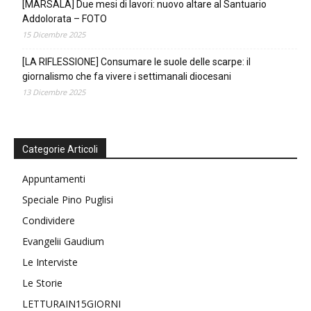
[MARSALA] Due mesi di lavori: nuovo altare al Santuario
Addolorata – FOTO
15 Dicembre 2025
[LA RIFLESSIONE] Consumare le suole delle scarpe: il
giornalismo che fa vivere i settimanali diocesani
13 Dicembre 2025
Categorie Articoli
Appuntamenti
Speciale Pino Puglisi
Condividere
Evangelii Gaudium
Le Interviste
Le Storie
LETTURAIN15GIORNI