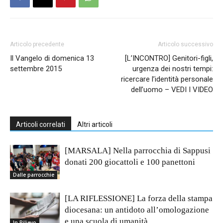
Articolo precedente
Articolo successivo
Il Vangelo di domenica 13
[L’INCONTRO] Genitori-figli,
settembre 2015
urgenza dei nostri tempi:
ricercare l’identità personale
dell’uomo – VEDI I VIDEO
Articoli correlati
Altri articoli
[MARSALA] Nella parrocchia di Sappusi
donati 200 giocattoli e 100 panettoni
Dalle parrocchie
[LA RIFLESSIONE] La forza della stampa
diocesana: un antidoto all’omologazione
e una scuola di umanità
In Rilievo