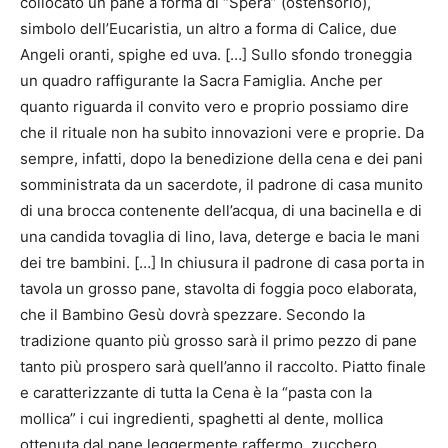
collocato un pane a forma di “Spéra” (ostensorio),
simbolo dell’Eucaristia, un altro a forma di Calice, due
Angeli oranti, spighe ed uva. […] Sullo sfondo troneggia
un quadro raffigurante la Sacra Famiglia. Anche per
quanto riguarda il convito vero e proprio possiamo dire
che il rituale non ha subito innovazioni vere e proprie. Da
sempre, infatti, dopo la benedizione della cena e dei pani
somministrata da un sacerdote, il padrone di casa munito
di una brocca contenente dell’acqua, di una bacinella e di
una candida tovaglia di lino, lava, deterge e bacia le mani
dei tre bambini. […] In chiusura il padrone di casa porta in
tavola un grosso pane, stavolta di foggia poco elaborata,
che il Bambino Gesù dovrà spezzare. Secondo la
tradizione quanto più grosso sarà il primo pezzo di pane
tanto più prospero sarà quell’anno il raccolto. Piatto finale
e caratterizzante di tutta la Cena è la “pasta con la
mollica” i cui ingredienti, spaghetti al dente, mollica
ottenuta dal pane leggermente raffermo, zucchero,