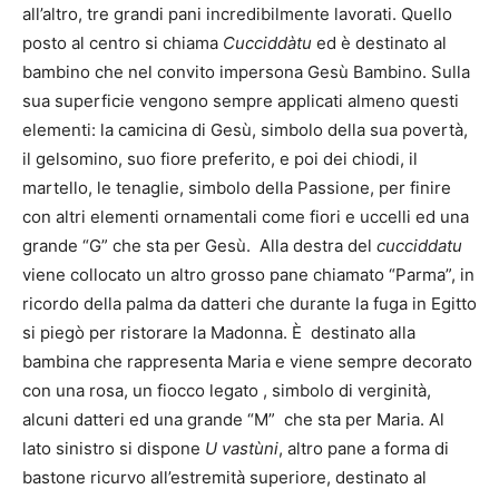
all’altro, tre grandi pani incredibilmente lavorati. Quello
posto al centro si chiama
Cucciddàtu
ed è destinato al
bambino che nel convito impersona Gesù Bambino. Sulla
sua superficie vengono sempre applicati almeno questi
elementi: la camicina di Gesù, simbolo della sua povertà,
il gelsomino, suo fiore preferito, e poi dei chiodi, il
martello, le tenaglie, simbolo della Passione, per finire
con altri elementi ornamentali come fiori e uccelli ed una
grande “G” che sta per Gesù. Alla destra del
cucciddatu
viene collocato un altro grosso pane chiamato “Parma”, in
ricordo della palma da datteri che durante la fuga in Egitto
si piegò per ristorare la Madonna. È destinato alla
bambina che rappresenta Maria e viene sempre decorato
con una rosa, un fiocco legato , simbolo di verginità,
alcuni datteri ed una grande “M” che sta per Maria. Al
lato sinistro si dispone
U vastùni
, altro pane a forma di
bastone ricurvo all’estremità superiore, destinato al