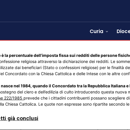
Curia
Dioce
 è la percentuale dell’imposta fissa sui redditi delle persone fisic
nfessione religiosa attraverso la dichiarazione dei redditi. Le somme 
ilizzate dai beneficiari (Stato o confessioni religiose) per le finalità 
el Concordato con la Chiesa Cattolica e delle Intese con le altre confe
e nasce nel 1984, quando il Concordato tra la Repubblica Italiana e 
 sostegno del clero e dell’edilizia di culto introducendo questa nuova
ne 222/1985
prevede che i cittadini contribuenti possano scegliere di 
alla Chiesa Cattolica. Le quote non espresse sono ripartite secondo l
tti già conclusi