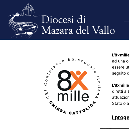
L’8×mille
ad una co
essere ut
seguito d
L’8xmill
diretti a
attuazio
Stato o 
I proge