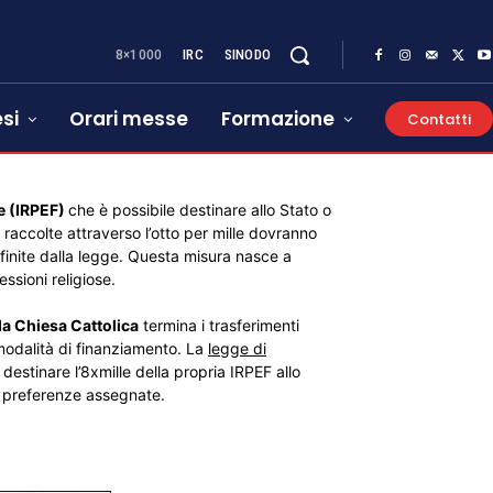
8×1000
IRC
SINODO
si
Orari messe
Formazione
Contatti
he (IRPEF)
che è possibile destinare allo Stato o
raccolte attraverso l’otto per mille dovranno
definite dalla legge. Questa misura nasce a
ssioni religiose.
la Chiesa Cattolica
termina i trasferimenti
 modalità di finanziamento. La
legge di
destinare l’8xmille della propria IRPEF allo
e preferenze assegnate.