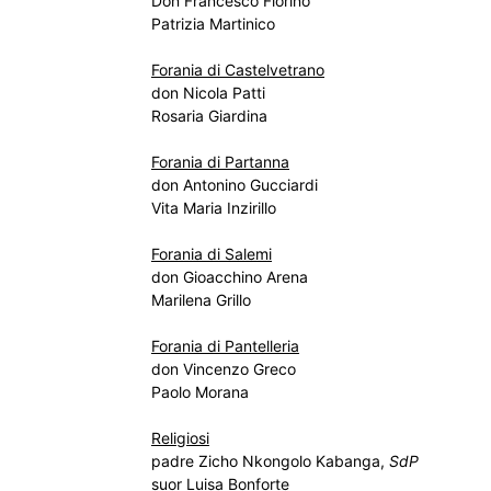
Don Francesco Fiorino
Patrizia Martinico
Forania di Castelvetrano
don Nicola Patti
Rosaria Giardina
Forania di Partanna
don Antonino Gucciardi
Vita Maria Inzirillo
Forania di Salemi
don Gioacchino Arena
Marilena Grillo
Forania di Pantelleria
don Vincenzo Greco
Paolo Morana
Religiosi
padre Zicho Nkongolo Kabanga,
SdP
suor Luisa Bonforte