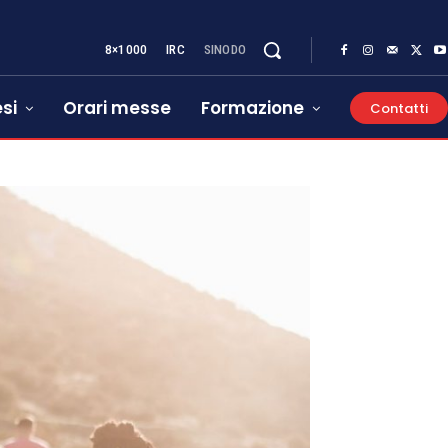
8×1000
IRC
SINODO
si
Orari messe
Formazione
Contatti