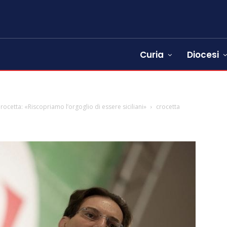
Curia
Diocesi
Crocetta: «Riscopriamo l’orgoglio di essere siciliani»
crocetta