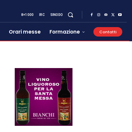
8×1000
IRC
SINODO
Orari messe
Formazione
Contatti