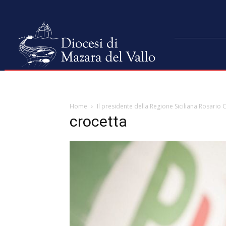
Home
Il presidente della Regione Siciliana Rosario 
crocetta