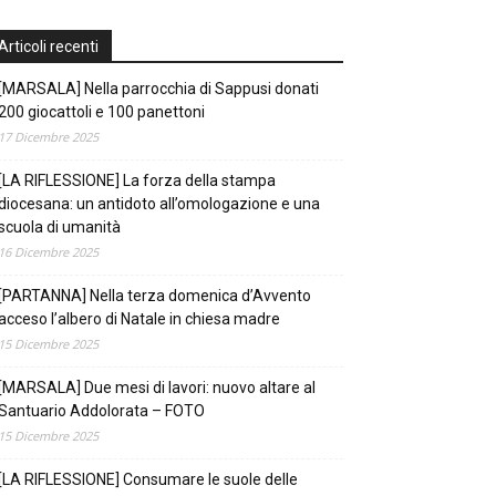
Articoli recenti
[MARSALA] Nella parrocchia di Sappusi donati
200 giocattoli e 100 panettoni
17 Dicembre 2025
[LA RIFLESSIONE] La forza della stampa
diocesana: un antidoto all’omologazione e una
scuola di umanità
16 Dicembre 2025
[PARTANNA] Nella terza domenica d’Avvento
acceso l’albero di Natale in chiesa madre
15 Dicembre 2025
[MARSALA] Due mesi di lavori: nuovo altare al
Santuario Addolorata – FOTO
15 Dicembre 2025
[LA RIFLESSIONE] Consumare le suole delle