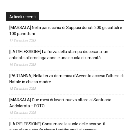
Articoli recenti
[MARSALA] Nella parrocchia di Sappusi donati 200 giocattoli e
100 panettoni
17 Dicembre 2025
[LA RIFLESSIONE] La forza della stampa diocesana: un
antidoto all’omologazione e una scuola di umanità
16 Dicembre 2025
[PARTANNA] Nella terza domenica d’Avvento acceso l’albero di
Natale in chiesa madre
15 Dicembre 2025
[MARSALA] Due mesi di lavori: nuovo altare al Santuario
Addolorata – FOTO
15 Dicembre 2025
[LA RIFLESSIONE] Consumare le suole delle scarpe: il
giornalismo che fa vivere i settimanali diocesani