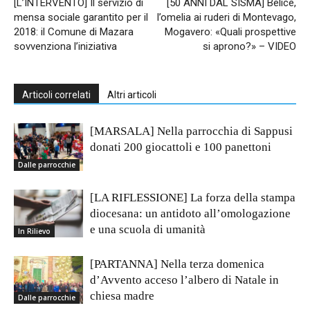
[L’INTERVENTO] Il servizio di
[50 ANNI DAL SISMA] Belice,
mensa sociale garantito per il
l’omelia ai ruderi di Montevago,
2018: il Comune di Mazara
Mogavero: «Quali prospettive
sovvenziona l’iniziativa
si aprono?» – VIDEO
Articoli correlati
Altri articoli
[MARSALA] Nella parrocchia di Sappusi
donati 200 giocattoli e 100 panettoni
Dalle parrocchie
[LA RIFLESSIONE] La forza della stampa
diocesana: un antidoto all’omologazione
e una scuola di umanità
In Rilievo
[PARTANNA] Nella terza domenica
d’Avvento acceso l’albero di Natale in
chiesa madre
Dalle parrocchie