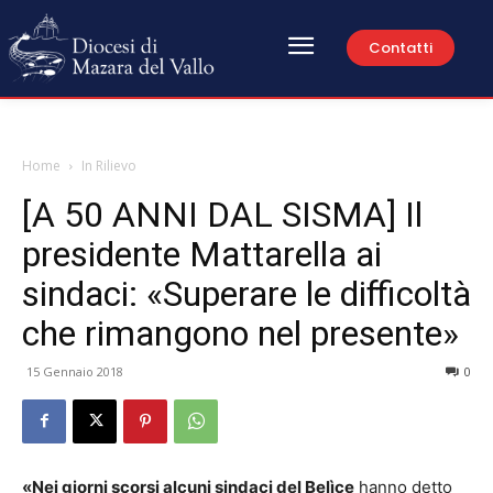
Contatti
Home
In Rilievo
[A 50 ANNI DAL SISMA] Il
presidente Mattarella ai
sindaci: «Superare le difficoltà
che rimangono nel presente»
15 Gennaio 2018
0
«Nei giorni scorsi alcuni sindaci del Belìce
hanno detto