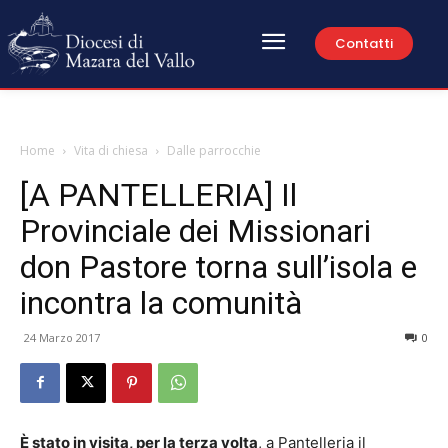
Contatti
Home
Vita di chiesa
Dalle parrocchie
[A PANTELLERIA] Il
Provinciale dei Missionari
don Pastore torna sull’isola e
incontra la comunità
24 Marzo 2017
0
È stato in visita, per la terza volta
, a Pantelleria il