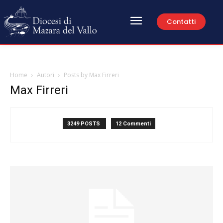
Contatti
Home
Autori
Posts by Max Firreri
Max Firreri
3249 POSTS
12 Commenti