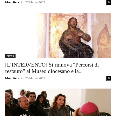
Max Firreri
-
27 Marzo 2013
0
News
[L’INTERVENTO] Si rinnova “Percorsi di
restauro” al Museo diocesano e la...
Max Firreri
-
25 Marzo 2013
0