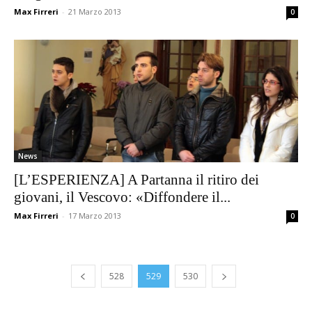
Max Firreri
-
21 Marzo 2013
0
News
[L’ESPERIENZA] A Partanna il ritiro dei
giovani, il Vescovo: «Diffondere il...
Max Firreri
-
17 Marzo 2013
0
528
529
530