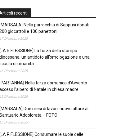
Articoli recenti
[MARSALA] Nella parrocchia di Sappusi donati
200 giocattoli e 100 panettoni
17 Dicembre 2025
[LA RIFLESSIONE] La forza della stampa
diocesana: un antidoto all’omologazione e una
scuola di umanità
16 Dicembre 2025
[PARTANNA] Nella terza domenica d’Avvento
acceso l’albero di Natale in chiesa madre
15 Dicembre 2025
[MARSALA] Due mesi di lavori: nuovo altare al
Santuario Addolorata – FOTO
15 Dicembre 2025
[LA RIFLESSIONE] Consumare le suole delle