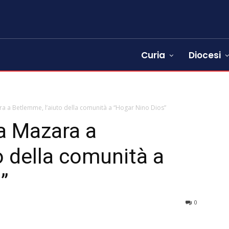
Curia
Diocesi
a a Betlemme, l’aiuto della comunità a “Hogar Nino Dios”
a Mazara a
o della comunità a
”
0