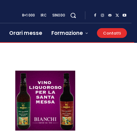
8×1000
IRC
SINODO
Orari messe
Formazione
Contatti