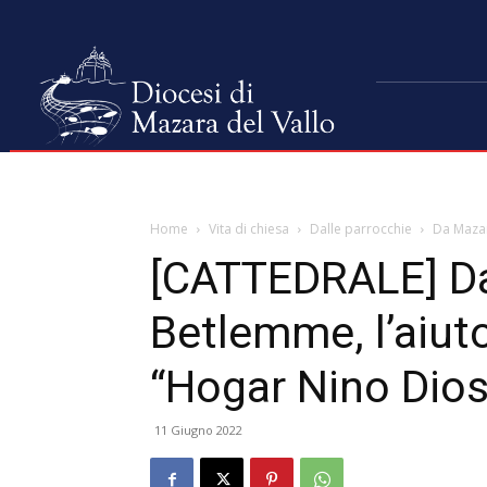
Home
Vita di chiesa
Dalle parrocchie
Da Mazar
[CATTEDRALE] D
Betlemme, l’aiut
“Hogar Nino Dios
11 Giugno 2022