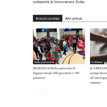
solidarietà di Unioncamere Sicilia
Articoli correlati
Altri articoli
Dalle parrocchie
In Rilievo
[MARSALA] Nella parrocchia di
[LA RIFLESS
Sappusi donati 200 giocattoli e 100
stampa dioce
panettoni
all’omologaz
umanità