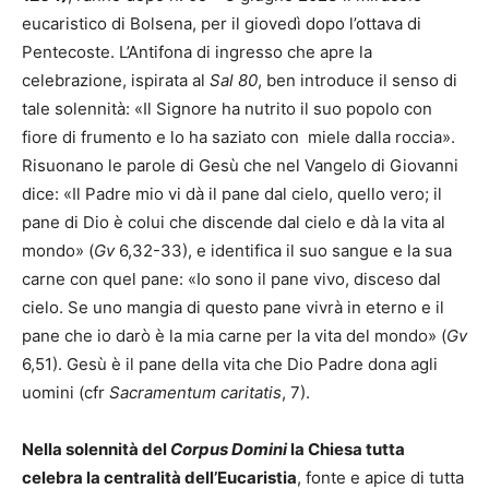
eucaristico di Bolsena, per il giovedì dopo l’ottava di
Pentecoste. L’Antifona di ingresso che apre la
celebrazione, ispirata al
Sal 80
, ben introduce il senso di
tale solennità: «Il Signore ha nutrito il suo popolo con
fiore di frumento e lo ha saziato con miele dalla roccia».
Risuonano le parole di Gesù che nel Vangelo di Giovanni
dice: «Il Padre mio vi dà il pane dal cielo, quello vero; il
pane di Dio è colui che discende dal cielo e dà la vita al
mondo» (
Gv
6,32-33), e identifica il suo sangue e la sua
carne con quel pane: «Io sono il pane vivo, disceso dal
cielo. Se uno mangia di questo pane vivrà in eterno e il
pane che io darò è la mia carne per la vita del mondo» (
Gv
6,51). Gesù è il pane della vita che Dio Padre dona agli
uomini (cfr
Sacramentum caritatis
, 7).
Nella solennità del
Corpus Domini
la Chiesa tutta
celebra la centralità dell’Eucaristia
, fonte e apice di tutta