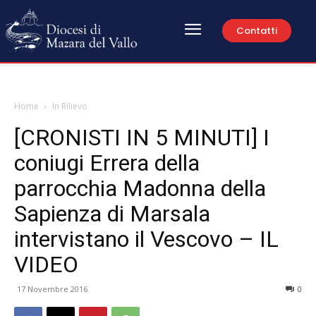
Contatti
Home
In Rilievo
[CRONISTI IN 5 MINUTI] I
coniugi Errera della
parrocchia Madonna della
Sapienza di Marsala
intervistano il Vescovo – IL
VIDEO
17 Novembre 2016
0