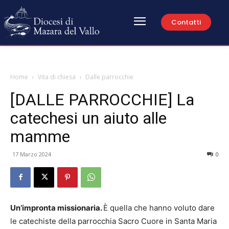
Contatti
Home
Vita di chiesa
Dalle parrocchie
[DALLE PARROCCHIE] La
catechesi un aiuto alle
mamme
17 Marzo 2024
0
U
n’impronta missionaria.
È quella che hanno voluto dare
le catechiste della parrocchia Sacro Cuore in Santa Maria