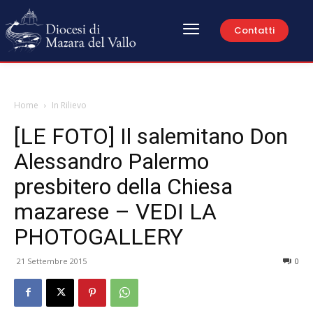
Contatti
Home
In Rilievo
[LE FOTO] Il salemitano Don
Alessandro Palermo
presbitero della Chiesa
mazarese – VEDI LA
PHOTOGALLERY
21 Settembre 2015
0