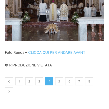
Foto Renda –
CLICCA QUI PER ANDARE AVANTI
© RIPRODUZIONE VIETATA
1
2
3
4
5
6
7
8