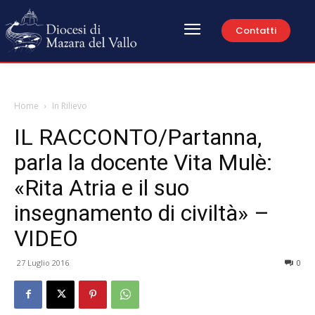
Contatti
Home
In Rilievo
IL RACCONTO/Partanna,
parla la docente Vita Mulè:
«Rita Atria e il suo
insegnamento di civiltà» –
VIDEO
27 Luglio 2016
0