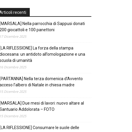
Articoli recenti
[MARSALA] Nella parrocchia di Sappusi donati
200 giocattoli e 100 panettoni
17 Dicembre 2025
[LA RIFLESSIONE] La forza della stampa
diocesana: un antidoto all’omologazione e una
scuola di umanità
16 Dicembre 2025
[PARTANNA] Nella terza domenica d’Avvento
acceso l’albero di Natale in chiesa madre
15 Dicembre 2025
[MARSALA] Due mesi di lavori: nuovo altare al
Santuario Addolorata – FOTO
15 Dicembre 2025
[LA RIFLESSIONE] Consumare le suole delle