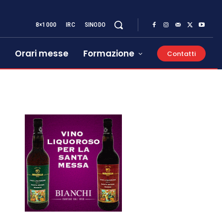
8×1000
IRC
SINODO
Orari messe
Formazione
Contatti