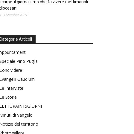
scarpe: il giornalismo che fa vivere i settimanali
diocesani
13 Dicembre 2025
Categorie Articoli
Appuntamenti
Speciale Pino Puglisi
Condividere
Evangelii Gaudium
Le Interviste
Le Storie
LETTURAIN15GIORNI
Minuti di Vangelo
Notizie del territorio
Photogallery