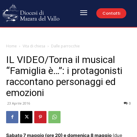
Contatti
Home
Vita di chiesa
Dalle parrocchie
IL VIDEO/Torna il musical
“Famiglia è…”: i protagonisti
raccontano personaggi ed
emozioni
23 Aprile 2016
0
Sabato 7 maggio (ore 20) e domenica 8 maggio
(due