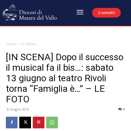
Contatti
Home
In Rilievo
[IN SCENA] Dopo il successo
il musical fa il bis…: sabato
13 giugno al teatro Rivoli
torna “Famiglia è…” – LE
FOTO
8 Giugno 2015
0