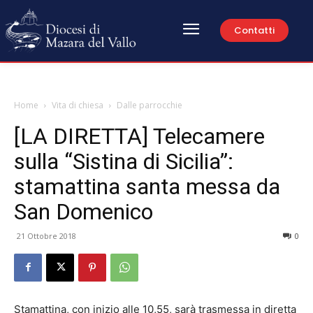
Contatti
Home
Vita di chiesa
Dalle parrocchie
[LA DIRETTA] Telecamere
sulla “Sistina di Sicilia”:
stamattina santa messa da
San Domenico
21 Ottobre 2018
0
Stamattina, con inizio alle 10,55, sarà trasmessa in diretta