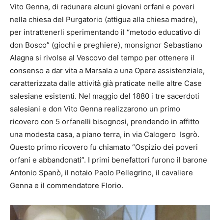
Vito Genna, di radunare alcuni giovani orfani e poveri
nella chiesa del Purgatorio (attigua alla chiesa madre),
per intrattenerli sperimentando il “metodo educativo di
don Bosco” (giochi e preghiere), monsignor Sebastiano
Alagna si rivolse al Vescovo del tempo per ottenere il
consenso a dar vita a Marsala a una Opera assistenziale,
caratterizzata dalle attività già praticate nelle altre Case
salesiane esistenti. Nel maggio del 1880 i tre sacerdoti
salesiani e don Vito Genna realizzarono un primo
ricovero con 5 orfanelli bisognosi, prendendo in affitto
una modesta casa, a piano terra, in via Calogero Isgrò.
Questo primo ricovero fu chiamato “Ospizio dei poveri
orfani e abbandonati”. I primi benefattori furono il barone
Antonio Spanò, il notaio Paolo Pellegrino, il cavaliere
Genna e il commendatore Florio.