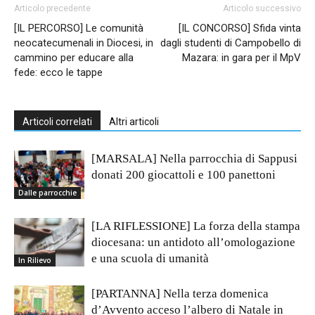
Articolo precedente
Articolo successivo
[IL PERCORSO] Le comunità
[IL CONCORSO] Sfida vinta
neocatecumenali in Diocesi, in
dagli studenti di Campobello di
cammino per educare alla
Mazara: in gara per il MpV
fede: ecco le tappe
Articoli correlati
Altri articoli
[MARSALA] Nella parrocchia di Sappusi
donati 200 giocattoli e 100 panettoni
Dalle parrocchie
[LA RIFLESSIONE] La forza della stampa
diocesana: un antidoto all’omologazione
e una scuola di umanità
In Rilievo
[PARTANNA] Nella terza domenica
d’Avvento acceso l’albero di Natale in