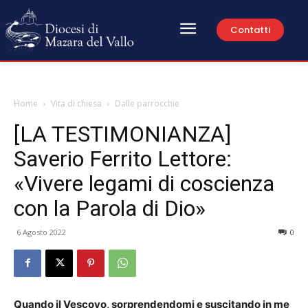
Contatti
Home
Vita di chiesa
Dalle parrocchie
[LA TESTIMONIANZA]
Saverio Ferrito Lettore:
«Vivere legami di coscienza
con la Parola di Dio»
6 Agosto 2022
0
Quando il Vescovo, sorprendendomi e suscitando in me