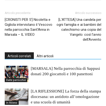
Articolo precedente
Articolo successivo
[CRONISTI PER 5′] Nicoletta e
[L’ATTESA] Una candela per
Gigliola intervistano il Vescovo
ogni famiglia e ai bambini del
nella parrocchia Sant’Anna in
catechismo una copia del
Marsala – IL VIDEO
Vangelo: così l’avvio
dell’Avvento
Articoli correlati
Altri articoli
[MARSALA] Nella parrocchia di Sappusi
donati 200 giocattoli e 100 panettoni
Dalle parrocchie
[LA RIFLESSIONE] La forza della stampa
diocesana: un antidoto all’omologazione
e una scuola di umanità
In Rilievo