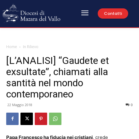
Contatti
Home
In Rilievo
[L’ANALISI] “Gaudete et
exsultate”, chiamati alla
santità nel mondo
contemporaneo
22 Maggio 2018
0
Papa Francesco ha fiducia nei cristiani
, crede