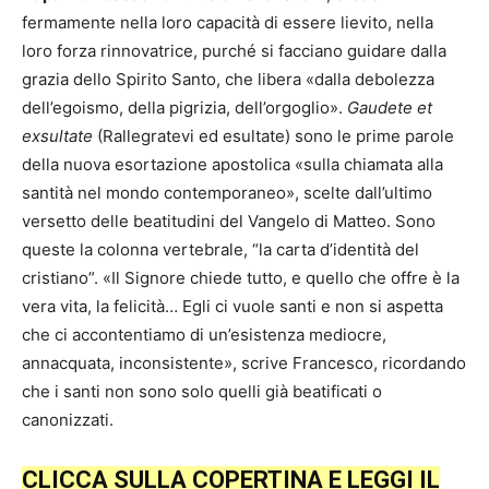
fermamente nella loro capacità di essere lievito, nella
loro forza rinnovatrice, purché si facciano guidare dalla
grazia dello Spirito Santo, che libera «dalla debolezza
dell’egoismo, della pigrizia, dell’orgoglio».
Gaudete et
exsultate
(Rallegratevi ed esultate) sono le prime parole
della nuova esortazione apostolica «sulla chiamata alla
santità nel mondo contemporaneo», scelte dall’ultimo
versetto delle beatitudini del Vangelo di Matteo. Sono
queste la colonna vertebrale, “la carta d’identità del
cristiano”. «Il Signore chiede tutto, e quello che offre è la
vera vita, la felicità… Egli ci vuole santi e non si aspetta
che ci accontentiamo di un’esistenza mediocre,
annacquata, inconsistente», scrive Francesco, ricordando
che i santi non sono solo quelli già beatificati o
canonizzati.
CLICCA SULLA COPERTINA E LEGGI IL