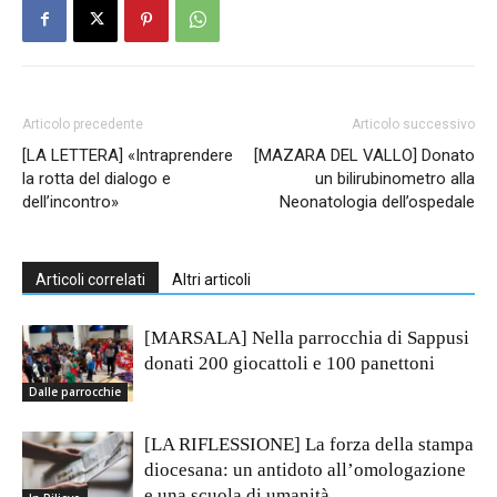
Articolo precedente
Articolo successivo
[LA LETTERA] «Intraprendere
[MAZARA DEL VALLO] Donato
la rotta del dialogo e
un bilirubinometro alla
dell’incontro»
Neonatologia dell’ospedale
Articoli correlati
Altri articoli
[MARSALA] Nella parrocchia di Sappusi
donati 200 giocattoli e 100 panettoni
Dalle parrocchie
[LA RIFLESSIONE] La forza della stampa
diocesana: un antidoto all’omologazione
e una scuola di umanità