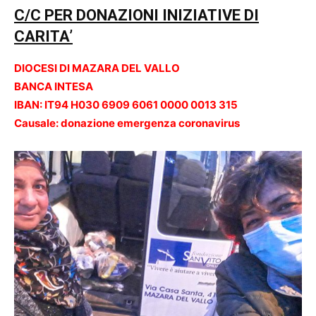
C/C PER DONAZIONI INIZIATIVE DI
CARITA’
DIOCESI DI MAZARA DEL VALLO
BANCA INTESA
IBAN: IT94 H030 6909 6061 0000 0013 315
Causale: donazione emergenza coronavirus