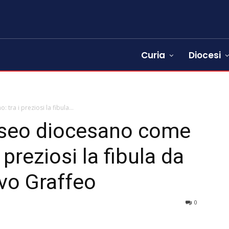
Curia
Diocesi
tra i preziosi la fibula...
useo diocesano come
 preziosi la fibula da
ovo Graffeo
0