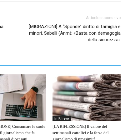
Articolo successivo
na
[MIGRAZIONI] A “Sponde” diritto di famiglia e
minori, Sabelli (Anm): «Basta con demagogia
della sicurezza»
In Rilievo
IONE] Consumare le suole
[LA RIFLESSIONE] Il valore dei
 il giornalismo che fa
settimanali cattolici e la forza del
imanali diocesani
giornalismo di prossimità