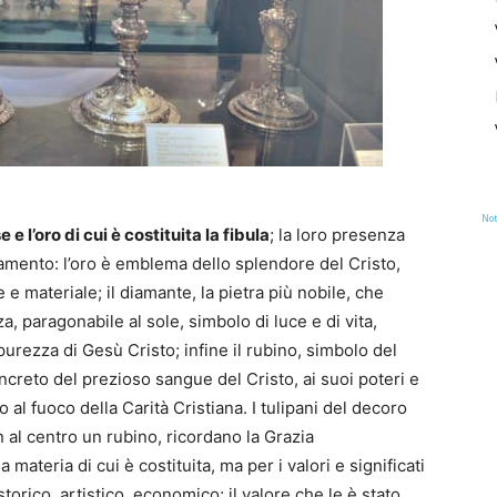
Not
e l’oro di cui è costituita la fibula
; la loro presenza
tamento: l’oro è emblema dello splendore del Cristo,
 e materiale; il diamante, la pietra più nobile, che
a, paragonabile al sole, simbolo di luce e di vita,
 purezza di Gesù Cristo; infine il rubino, simbolo del
ncreto del prezioso sangue del Cristo, ai suoi poteri e
 al fuoco della Carità Cristiana. I tulipani del decoro
n al centro un rubino, ricordano la Grazia
 materia di cui è costituita, ma per i valori e significati
storico, artistico, economico; il valore che le è stato