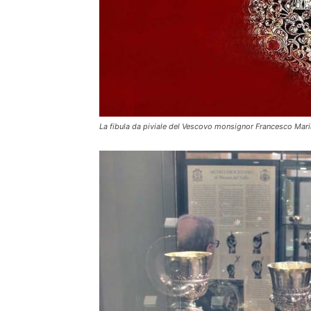
La fibula da piviale del Vescovo monsignor Francesco Mari