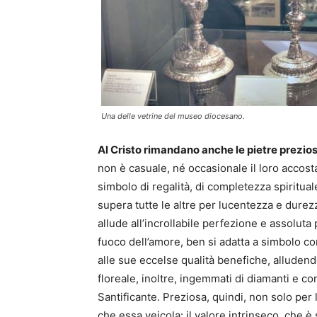
Una delle vetrine del museo diocesano.
Al Cristo rimandano anche le pietre preziose 
non è casuale, né occasionale il loro accos
simbolo di regalità, di completezza spirituale
supera tutte le altre per lucentezza e durezz
allude all’incrollabile perfezione e assoluta
fuoco dell’amore, ben si adatta a simbolo co
alle sue eccelse qualità benefiche, alludendo
floreale, inoltre, ingemmati di diamanti e co
Santificante. Preziosa, quindi, non solo per la
che essa veicola: il valore intrinseco, che è 