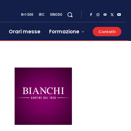
8×1000
IRC
SINODO
Orari messe
Formazione
Contatti