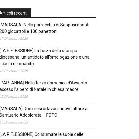
Articoli recenti
[MARSALA] Nella parrocchia di Sappusi donati
200 giocattoli e 100 panettoni
17 Dicembre 2025
[LA RIFLESSIONE] La forza della stampa
diocesana: un antidoto all’omologazione e una
scuola di umanità
16 Dicembre 2025
[PARTANNA] Nella terza domenica d’Avvento
acceso l’albero di Natale in chiesa madre
15 Dicembre 2025
[MARSALA] Due mesi di lavori: nuovo altare al
Santuario Addolorata – FOTO
15 Dicembre 2025
[LA RIFLESSIONE] Consumare le suole delle