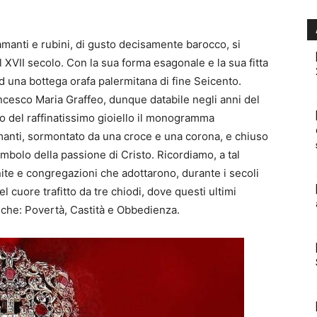
iamanti e rubini, di gusto decisamente barocco, si
l XVII secolo. Con la sua forma esagonale e la sua fitta
 ad una bottega orafa palermitana di fine Seicento.
esco Maria Graffeo, dunque databile negli anni del
ro del raffinatissimo gioiello il monogramma
amanti, sormontato da una croce e una corona, e chiuso
simbolo della passione di Cristo. Ricordiamo, a tal
te e congregazioni che adottarono, durante i secoli
 cuore trafitto da tre chiodi, dove questi ultimi
tiche: Povertà, Castità e Obbedienza.