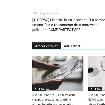
Articolo precedente
[IL CORSO] Silenzio…inizia la lezione: “La perso
umana, fine e fondamento della convivenza
politica” – COME PARTECIPARE
Articoli correlati
Altri articoli
In Rilievo
In Rilievo
[LA RIFLESSIONE] La forza della
[LA RIFLESS
stampa diocesana: un antidoto
delle scarpe:
all’omologazione e una scuola di
vivere i sett