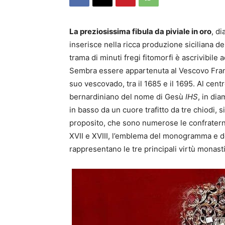
La preziosissima fibula da piviale in oro
, d
inserisce nella ricca produzione siciliana de
trama di minuti fregi fitomorfi è ascrivibile
Sembra essere appartenuta al Vescovo Franc
suo vescovado, tra il 1685 e il 1695. Al cent
bernardiniano del nome di Gesù
IHS
, in di
in basso da un cuore trafitto da tre chiodi, 
proposito, che sono numerose le confraterni
XVII e XVIII, l’emblema del monogramma e del
rappresentano le tre principali virtù monas