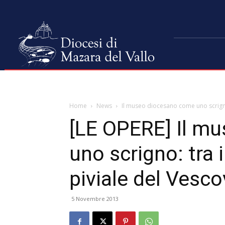
Home
News
Il museo diocesano come uno scrigno: 
[LE OPERE] Il m
uno scrigno: tra i
piviale del Vesc
5 Novembre 2013