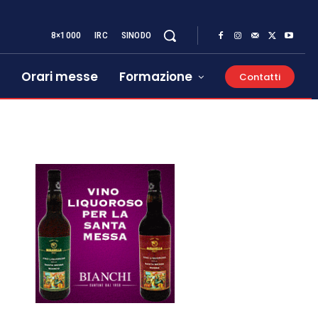
8×1000
IRC
SINODO
Orari messe
Formazione
Contatti