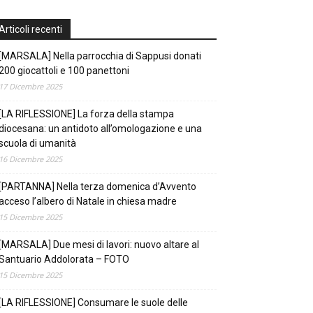
Articoli recenti
[MARSALA] Nella parrocchia di Sappusi donati
200 giocattoli e 100 panettoni
17 Dicembre 2025
[LA RIFLESSIONE] La forza della stampa
diocesana: un antidoto all’omologazione e una
scuola di umanità
16 Dicembre 2025
[PARTANNA] Nella terza domenica d’Avvento
acceso l’albero di Natale in chiesa madre
15 Dicembre 2025
[MARSALA] Due mesi di lavori: nuovo altare al
Santuario Addolorata – FOTO
15 Dicembre 2025
[LA RIFLESSIONE] Consumare le suole delle