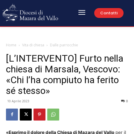
Contatti
Home
Vita di chiesa
Dalle parrocchie
[L’INTERVENTO] Furto nella
chiesa di Marsala, Vescovo:
«Chi l’ha compiuto ha ferito
sé stesso»
10 Aprile 2023
0
«Esprimo il dolore della Chiesa di Mazara del Vallo
per il