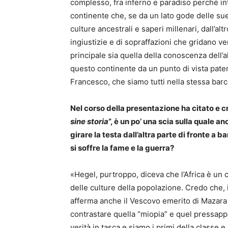
complesso, fra inferno e paradiso perché inte
continente che, se da un lato gode delle su
culture ancestrali e saperi millenari, dall’alt
ingiustizie e di sopraffazioni che gridano ve
principale sia quella della conoscenza dell’al
questo continente da un punto di vista pat
Francesco, che siamo tutti nella stessa barc
Nel corso della presentazione ha citato e c
sine storia
”, è un po’ una scia sulla quale a
girare la testa dall’altra parte di fronte a 
si soffre la fame e la guerra?
«Hegel, purtroppo, diceva che l’Africa è un 
delle culture della popolazione. Credo che,
afferma anche il Vescovo emerito di Mazar
contrastare quella “miopia” e quel pressap
verità in tasca e siamo i primi della classe 