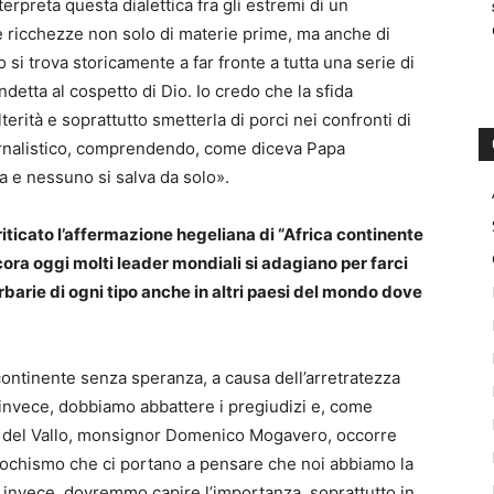
rpreta questa dialettica fra gli estremi di un
e ricchezze non solo di materie prime, ma anche di
ro si trova storicamente a far fronte a tutta una serie di
ndetta al cospetto di Dio. Io credo che la sfida
terità e soprattutto smetterla di porci nei confronti di
ernalistico, comprendendo, come diceva Papa
a e nessuno si salva da solo».
riticato l’affermazione hegeliana di “Africa continente
ncora oggi molti leader mondiali si adagiano per farci
barbarie di ogni tipo anche in altri paesi del mondo dove
continente senza speranza, a causa dell’arretratezza
 invece, dobbiamo abbattere i pregiudizi e, come
a del Vallo, monsignor Domenico Mogavero, occorre
pochismo che ci portano a pensare che noi abbiamo la
e, invece, dovremmo capire l’importanza, soprattutto in