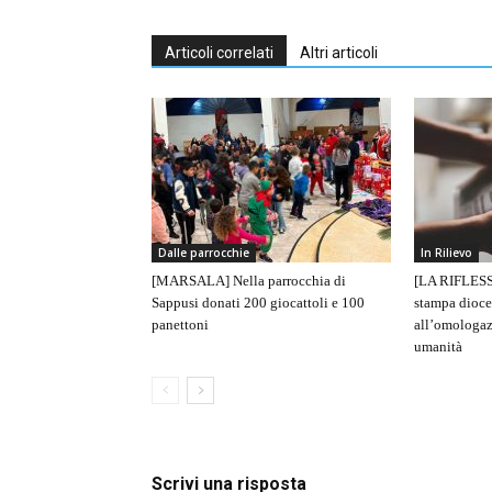
Articoli correlati
Altri articoli
Dalle parrocchie
In Rilievo
[MARSALA] Nella parrocchia di
[LA RIFLESS
Sappusi donati 200 giocattoli e 100
stampa dioce
panettoni
all’omologaz
umanità
Scrivi una risposta