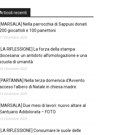
Articoli recenti
[MARSALA] Nella parrocchia di Sappusi donati
200 giocattoli e 100 panettoni
17 Dicembre 2025
[LA RIFLESSIONE] La forza della stampa
diocesana: un antidoto all’omologazione e una
scuola di umanità
16 Dicembre 2025
[PARTANNA] Nella terza domenica d’Avvento
acceso l’albero di Natale in chiesa madre
15 Dicembre 2025
[MARSALA] Due mesi di lavori: nuovo altare al
Santuario Addolorata – FOTO
15 Dicembre 2025
[LA RIFLESSIONE] Consumare le suole delle