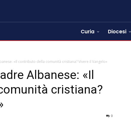
Curia
Diocesi
banese: «Il contributo della comunità cristiana? Vivere il Vangelo»
adre Albanese: «Il
 comunità cristiana?
»
0