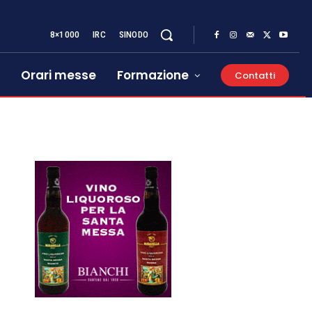
8×1000
IRC
SINODO
Orari messe
Formazione
Contatti