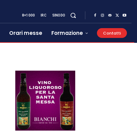
8×1000
IRC
SINODO
Orari messe
Formazione
Contatti