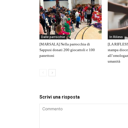
Dalle parrocchie
In Rilievo
[MARSALA] Nella parrocchia di
[LA RIFLESS
Sappusi donati 200 giocattoli e 100
stampa dioce
panettoni
all’omologaz
umanità
Scrivi una risposta