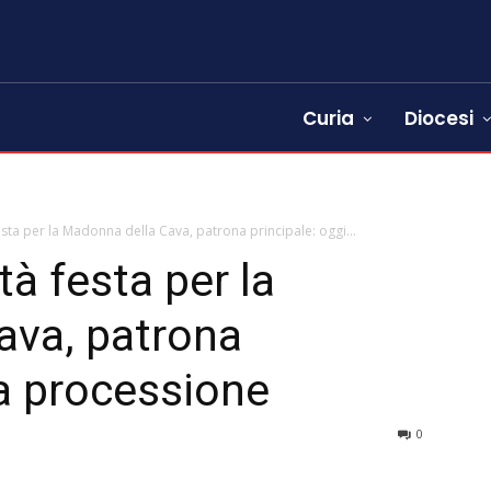
Curia
Diocesi
festa per la Madonna della Cava, patrona principale: oggi...
à festa per la
ava, patrona
la processione
0