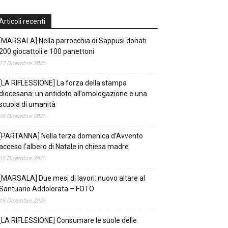
Articoli recenti
[MARSALA] Nella parrocchia di Sappusi donati
200 giocattoli e 100 panettoni
17 Dicembre 2025
[LA RIFLESSIONE] La forza della stampa
diocesana: un antidoto all’omologazione e una
scuola di umanità
16 Dicembre 2025
[PARTANNA] Nella terza domenica d’Avvento
acceso l’albero di Natale in chiesa madre
15 Dicembre 2025
[MARSALA] Due mesi di lavori: nuovo altare al
Santuario Addolorata – FOTO
15 Dicembre 2025
[LA RIFLESSIONE] Consumare le suole delle