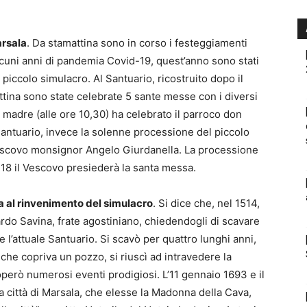
arsala
. Da stamattina sono in corso i festeggiamenti
lcuni anni di pandemia Covid-19, quest’anno sono stati
iccolo simulacro. Al Santuario, ricostruito dopo il
ina sono state celebrate 5 sante messe con i diversi
a madre (alle ore 10,30) ha celebrato il parroco don
antuario, invece la solenne processione del piccolo
Vescovo monsignor Angelo Giurdanella. La processione
 18 il Vescovo presiederà la santa messa.
a al rinvenimento del simulacro
. Si dice che, nel 1514,
do Savina, frate agostiniano, chiedendogli di scavare
 l’attuale Santuario. Si scavò per quattro lunghi anni,
he copriva un pozzo, si riuscì ad intravedere la
però numerosi eventi prodigiosi. L’11 gennaio 1693 e il
a città di Marsala, che elesse la Madonna della Cava,