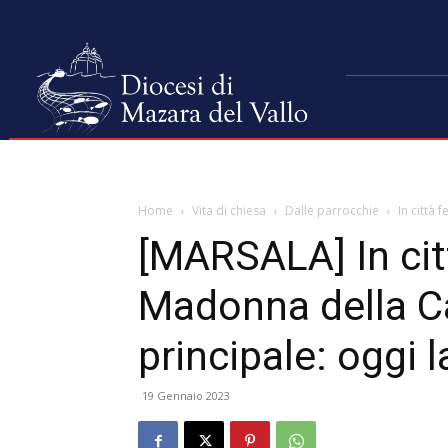
Home
Vita di chiesa
Dalle parrocchie
In città 
[MARSALA] In citt
Madonna della C
principale: oggi 
19 Gennaio 2023