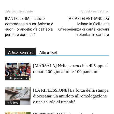
Articolo precedente
Articolo successivo
[PANTELLERIA] Il saluto
[A CASTELVETRANO] Da
commosso a suor Aniceta e
Milano in Sicilia per
suor Florangela: via dall’isola
un’esperienza di carità: giovani
per altre comunità
volontari in carcere
Articoli correlati
Altri articoli
[MARSALA] Nella parrocchia di Sappusi
donati 200 giocattoli e 100 panettoni
Dalle parrocchie
[LA RIFLESSIONE] La forza della stampa
diocesana: un antidoto all’omologazione
e una scuola di umanità
In Rilievo