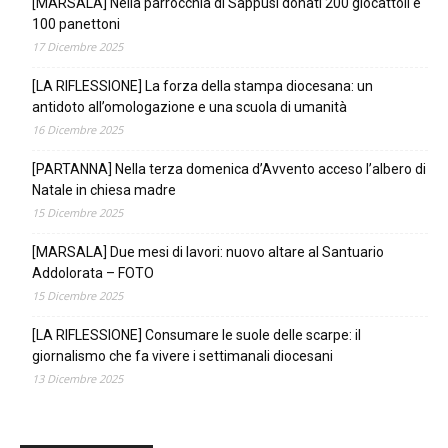
[MARSALA] Nella parrocchia di Sappusi donati 200 giocattoli e
100 panettoni
17 Dicembre 2025
[LA RIFLESSIONE] La forza della stampa diocesana: un
antidoto all’omologazione e una scuola di umanità
16 Dicembre 2025
[PARTANNA] Nella terza domenica d’Avvento acceso l’albero di
Natale in chiesa madre
15 Dicembre 2025
[MARSALA] Due mesi di lavori: nuovo altare al Santuario
Addolorata – FOTO
15 Dicembre 2025
[LA RIFLESSIONE] Consumare le suole delle scarpe: il
giornalismo che fa vivere i settimanali diocesani
13 Dicembre 2025