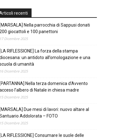
Articoli recenti
[MARSALA] Nella parrocchia di Sappusi donati
200 giocattoli e 100 panettoni
17 Dicembre 2025
[LA RIFLESSIONE] La forza della stampa
diocesana: un antidoto all’omologazione e una
scuola di umanità
16 Dicembre 2025
[PARTANNA] Nella terza domenica d’Avvento
acceso l’albero di Natale in chiesa madre
15 Dicembre 2025
[MARSALA] Due mesi di lavori: nuovo altare al
Santuario Addolorata – FOTO
15 Dicembre 2025
[LA RIFLESSIONE] Consumare le suole delle