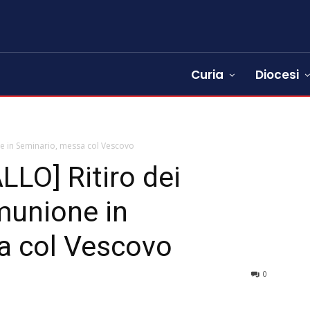
Curia
Diocesi
one in Seminario, messa col Vescovo
LO] Ritiro dei
omunione in
a col Vescovo
0