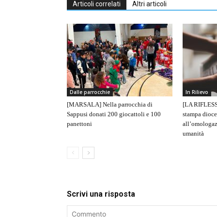
Articoli correlati
Altri articoli
Dalle parrocchie
In Rilievo
[MARSALA] Nella parrocchia di
[LA RIFLESS
Sappusi donati 200 giocattoli e 100
stampa dioce
panettoni
all’omologaz
umanità
Scrivi una risposta