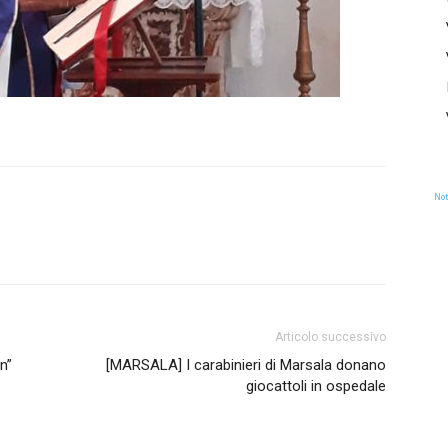
Not
Articolo successivo
n”
[MARSALA] I carabinieri di Marsala donano
giocattoli in ospedale