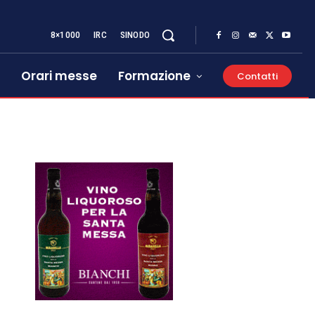
8×1000
IRC
SINODO
Orari messe
Formazione
Contatti