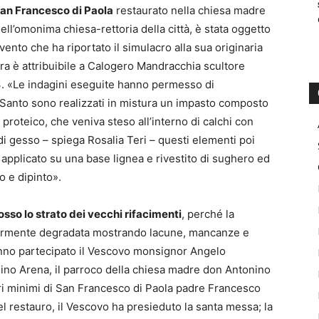
 San Francesco di Paola
restaurato nella chiesa madre
ell’omonima chiesa-rettoria della città, è stata oggetto
vento che ha riportato il simulacro alla sua originaria
ra è attribuibile a Calogero Mandracchia scultore
. «Le indagini eseguite hanno permesso di
el Santo sono realizzati in mistura un impasto composto
e proteico, che veniva steso all’interno di calchi con
di gesso – spiega Rosalia Teri – questi elementi poi
 applicato su una base lignea e rivestito di sughero ed
to e dipinto».
osso lo strato dei vecchi rifacimenti
, perché la
olarmente degradata mostrando lacune, mancanze e
hanno partecipato il Vescovo monsignor Angelo
hino Arena, il parroco della chiesa madre don Antonino
dri minimi di San Francesco di Paola padre Francesco
l restauro, il Vescovo ha presieduto la santa messa; la