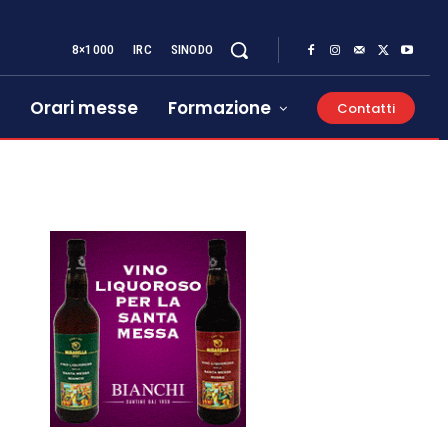
8×1000
IRC
SINODO
Orari messe
Formazione
Contatti