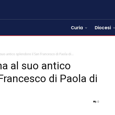
Curia
Diocesi
suo antico splendore il San Francesco di Paola di...
a al suo antico
Francesco di Paola di
0