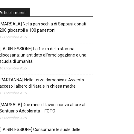
Articoli recenti
[MARSALA] Nella parrocchia di Sappusi donati
200 giocattoli e 100 panettoni
17 Dicembre 2025
[LA RIFLESSIONE] La forza della stampa
diocesana: un antidoto all’omologazione e una
scuola di umanità
16 Dicembre 2025
[PARTANNA] Nella terza domenica d’Avvento
acceso l’albero di Natale in chiesa madre
15 Dicembre 2025
[MARSALA] Due mesi di lavori: nuovo altare al
Santuario Addolorata – FOTO
15 Dicembre 2025
[LA RIFLESSIONE] Consumare le suole delle