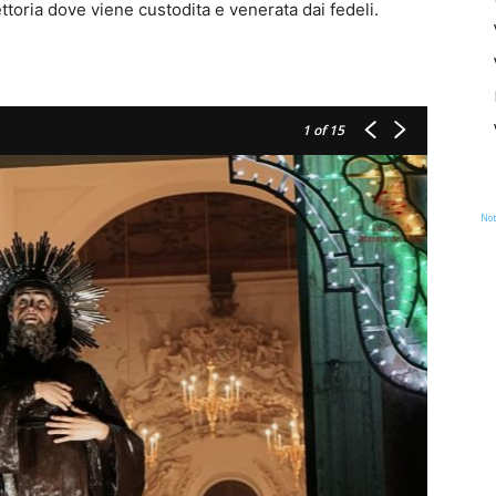
ettoria dove viene custodita e venerata dai fedeli.
1
of 15
Not