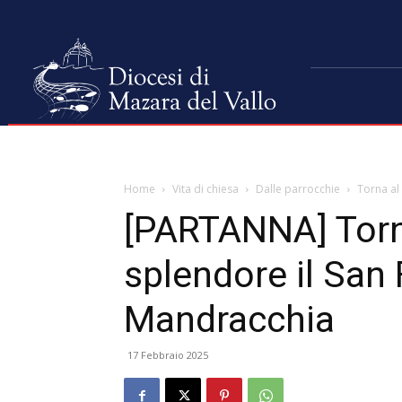
Home
Vita di chiesa
Dalle parrocchie
Torna al 
[PARTANNA] Torn
splendore il San 
Mandracchia
17 Febbraio 2025