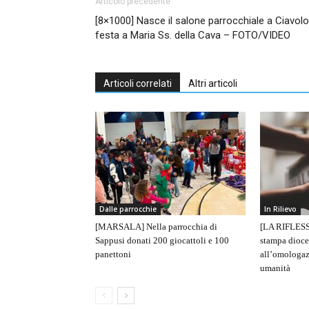
Articolo precedente
[8×1000] Nasce il salone parrocchiale a Ciavolo
festa a Maria Ss. della Cava – FOTO/VIDEO
Articoli correlati
Altri articoli
Dalle parrocchie
In Rilievo
[MARSALA] Nella parrocchia di
[LA RIFLESS
Sappusi donati 200 giocattoli e 100
stampa dioce
panettoni
all’omologaz
umanità