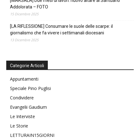
[MARSALA] Due mesi di lavori: nuovo altare al Santuario
Addolorata – FOTO
15 Dicembre 2025
[LA RIFLESSIONE] Consumare le suole delle scarpe: il
giornalismo che fa vivere i settimanali diocesani
13 Dicembre 2025
Categorie Articoli
Appuntamenti
Speciale Pino Puglisi
Condividere
Evangelii Gaudium
Le Interviste
Le Storie
LETTURAIN15GIORNI