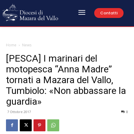
Contatti
Home
News
[PESCA] I marinari del
motopesca “Anna Madre”
tornati a Mazara del Vallo,
Tumbiolo: «Non abbassare la
guardia»
7 Ottobre 2017
0