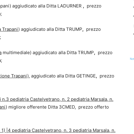
pani) aggiudicato alla Ditta LADURNER
,
prezzo
;
a Trapani
) aggiudicato alla Ditta TRUMP
,
prezzo
;
a
multimediale) aggiudicato alla Ditta TRUMP
,
prezzo
Not
a;
zione Trapani),
aggiudicato alla Ditta GETINGE
,
prezzo
i n.3 pediatria Castelvetrano, n. 2 pediatria Marsala, n.
ani
) migliore offerente Ditta 3CMED, prezzo offerto
e 1) |4 pediatria Castelvetrano, n. 3 pediatria Marsala, n.