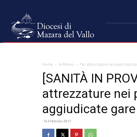
Home
In Rilievo
Per attrezzature nei punti nascita
[SANITÀ IN PROV
attrezzature nei 
aggiudicate gare 
16 Febbraio 2017