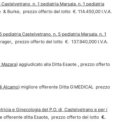
a Castelvetrano, n. 1 pediatria Marsala, n. 1 pediatria
ke & Burke, prezzo offerto del lotto €. 114.450,00 I.V.A.
 pediatria Castelvetrano, n. 5 pediatria Marsala, n. 1
Drager
,
prezzo offerto del lotto €. 137.940,000 I.V.A.
i Mazara
) aggiudicato alla Ditta Esaote
,
prezzo offerto
di Alcamo
) migliore offerente Ditta G:MEDICAL prezzo
etricia e Ginecologia del P.O. di Castelvetrano e per i
e offerente ditta Esaote, prezzo offerto del lotto
€.