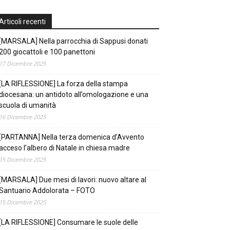
Articoli recenti
[MARSALA] Nella parrocchia di Sappusi donati
200 giocattoli e 100 panettoni
17 Dicembre 2025
[LA RIFLESSIONE] La forza della stampa
diocesana: un antidoto all’omologazione e una
scuola di umanità
16 Dicembre 2025
[PARTANNA] Nella terza domenica d’Avvento
acceso l’albero di Natale in chiesa madre
15 Dicembre 2025
[MARSALA] Due mesi di lavori: nuovo altare al
Santuario Addolorata – FOTO
15 Dicembre 2025
[LA RIFLESSIONE] Consumare le suole delle