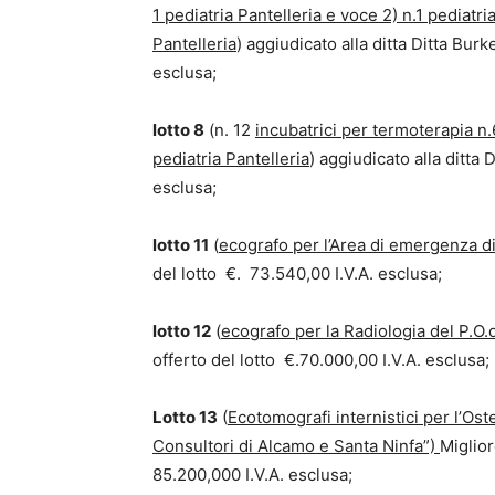
1 pediatria Pantelleria e voce 2) n.1 pediatri
Pantelleria
) aggiudicato alla ditta Ditta Bur
esclusa;
lotto 8
(n. 12
incubatrici per termoterapia n.6
pediatria Pantelleria
) aggiudicato alla ditta 
esclusa;
lotto 11
(
ecografo per l’Area di emergenza d
del lotto €. 73.540,00 I.V.A. esclusa;
lotto 12
(
ecografo per la Radiologia del P.O.
offerto del lotto €.70.000,00 I.V.A. esclusa;
Lotto 13
(
Ecotomografi internistici per l’Ost
Consultori di Alcamo e Santa Ninfa”)
Miglior
85.200,000 I.V.A. esclusa;