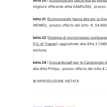
lotto 20
(
Ecotomografo fascia alta ad eleva
migliore offerente ditta SAMSUNG
,
prezzo o
lotto 21
(
Ecotomografo fascia alta per la Gin
WEMED
,
prezzo offerto del lotto €. 54.900,
lotto 22
(
Sistema di monitoraggio multiparam
P.O. di Trapan
i) aggiudicato alla ditta 3 CM
esclusa;
lotto 24
(
Ecocardiogafi per le Cardiologie d
alla ditta Philips , prezzo offerto del lotto €
© RIPRODUZIONE VIETATA