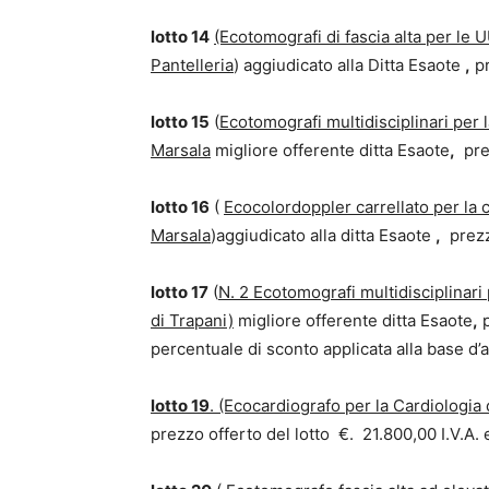
lotto 14
(Ecotomografi di fascia alta per le
Pantelleria
) aggiudicato alla Ditta Esaote
,
pr
lotto 15
(
Ecotomografi multidisciplinari per l
Marsala
migliore offerente ditta Esaote
,
prez
lotto 16
(
Ecocolordoppler carrellato per la c
Marsala
)aggiudicato alla ditta Esaote
,
prezzo
lotto 17
(
N. 2 Ecotomografi
multidisciplinari 
di Trapani)
migliore offerente ditta Esaote
,
p
percentuale di sconto applicata alla base d’
lotto 19
. (Ecocardiografo per la Cardiologia 
prezzo offerto del lotto €. 21.800,00 I.V.A. 