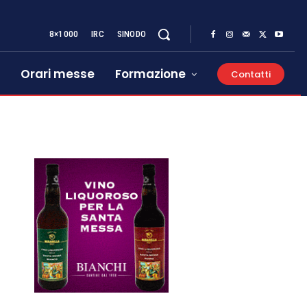
8×1000
IRC
SINODO
Orari messe
Formazione
Contatti