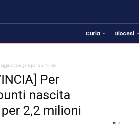
Curia
Diocesi
 aggiudicate gare per 2,2 milioni
INCIA] Per
punti nascita
per 2,2 milioni
0