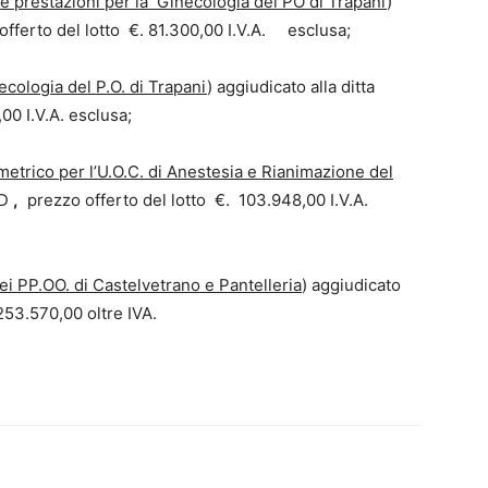
te prestazioni per la Ginecologia del PO di Trapani
)
fferto del lotto €. 81.300,00 I.V.A. esclusa;
ecologia del P.O. di Trapani
) aggiudicato alla ditta
00 I.V.A. esclusa;
etrico per l’U.O.C. di Anestesia e Rianimazione del
ED
,
prezzo offerto del lotto €. 103.948,00 I.V.A.
ei PP.OO. di Castelvetrano e Pantelleria
) aggiudicato
 253.570,00 oltre IVA.