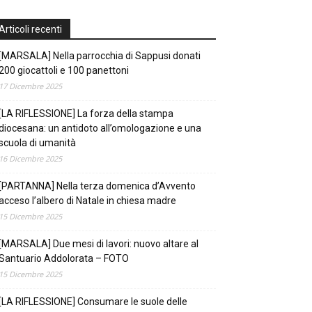
Articoli recenti
[MARSALA] Nella parrocchia di Sappusi donati
200 giocattoli e 100 panettoni
17 Dicembre 2025
[LA RIFLESSIONE] La forza della stampa
diocesana: un antidoto all’omologazione e una
scuola di umanità
16 Dicembre 2025
[PARTANNA] Nella terza domenica d’Avvento
acceso l’albero di Natale in chiesa madre
15 Dicembre 2025
[MARSALA] Due mesi di lavori: nuovo altare al
Santuario Addolorata – FOTO
15 Dicembre 2025
[LA RIFLESSIONE] Consumare le suole delle