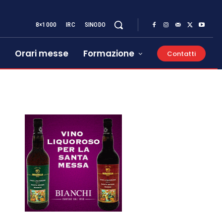
8×1000
IRC
SINODO
Orari messe
Formazione
Contatti