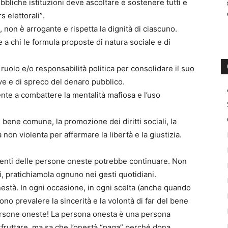
bbliche istituzioni deve ascoltare e sostenere tutti e
 elettorali”.
, non è arrogante e rispetta la dignità di ciascuno.
 a chi le formula proposte di natura sociale e di
ruolo e/o responsabilità politica per consolidare il suo
e e di spreco del denaro pubblico.
te a combattere la mentalità mafiosa e l’uso
l bene comune, la promozione dei diritti sociali, la
a non violenta per affermare la libertà e la giustizia.
menti delle persone oneste potrebbe continuare. Non
ri, pratichiamola ognuno nei gesti quotidiani.
està. In ogni occasione, in ogni scelta (anche quando
no prevalere la sincerità e la volontà di far del bene
rsone oneste! La persona onesta è una persona
sfruttare, ma sa che l’onestà “paga” perché dona