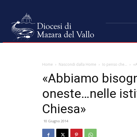
Home
Nascondi dalla Home
Io penso che...
«A
«Abbiamo bisogn
oneste…nelle isti
Chiesa»
10 Giugno 2014