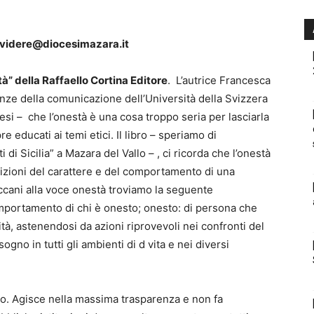
ividere@diocesimazara.it
à” della Raffaello Cortina Editore
. L’autrice Francesca
enze della comunicazione dell’Università della Svizzera
esi – che l’onestà è una cosa troppo seria per lasciarla
 educati ai temi etici. Il libro – speriamo di
 di Sicilia” a Mazara del Vallo – , ci ricorda che l’onestà
sizioni del carattere e del comportamento di una
eccani alla voce onestà troviamo la seguente
comportamento di chi è onesto; onesto: di persona che
ità, astenendosi da azioni riprovevoli nei confronti del
no in tutti gli ambienti di d vita e nei diversi
o. Agisce nella massima trasparenza e non fa