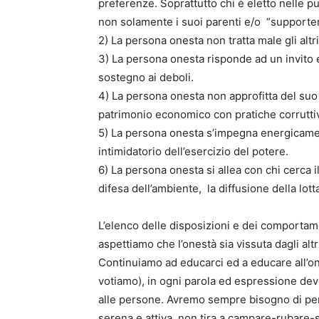
preferenze. Soprattutto chi è eletto nelle pu
non solamente i suoi parenti e/o “supporters
2) La persona onesta non tratta male gli altri
3) La persona onesta risponde ad un invito e
sostegno ai deboli.
4) La persona onesta non approfitta del suo 
patrimonio economico con pratiche corruttiv
5) La persona onesta s’impegna energicamen
intimidatorio dell’esercizio del potere.
6) La persona onesta si allea con chi cerca i
difesa dell’ambiente, la diffusione della lott
L’elenco delle disposizioni e dei comporta
aspettiamo che l’onestà sia vissuta dagli alt
Continuiamo ad educarci ed a educare all’on
votiamo), in ogni parola ed espressione devo
alle persone. Avremo sempre bisogno di pe
serena e attiva, non tira a campare-rubare-