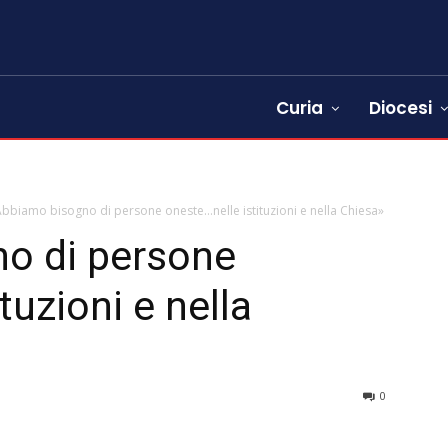
Curia
Diocesi
bbiamo bisogno di persone oneste…nelle istituzioni e nella Chiesa»
o di persone
tuzioni e nella
0