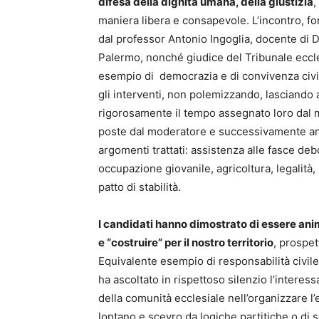
difesa della dignità umana, della giustizia
,
maniera libera e consapevole. L’incontro, f
dal professor Antonio Ingoglia, docente di Di
Palermo, nonché giudice del Tribunale ecclesi
esempio di democrazia e di convivenza civil
gli interventi, non polemizzando, lasciando
rigorosamente il tempo assegnato loro dal 
poste dal moderatore e successivamente anch
argomenti trattati: assistenza alle fasce debo
occupazione giovanile, agricoltura, legalità, 
patto di stabilità.
I candidati hanno dimostrato di essere ani
e “costruire” per il nostro territorio
, prospet
Equivalente esempio di responsabilità civile 
ha ascoltato in rispettoso silenzio l’interes
della comunità ecclesiale nell’organizzare l
lontano e scevro da logiche partitiche o di