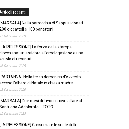
Articoli recenti
[MARSALA] Nella parrocchia di Sappusi donati
200 giocattoli e 100 panettoni
17 Dicembre 2025
[LA RIFLESSIONE] La forza della stampa
diocesana: un antidoto all’omologazione e una
scuola di umanità
16 Dicembre 2025
[PARTANNA] Nella terza domenica d’Avvento
acceso l’albero di Natale in chiesa madre
15 Dicembre 2025
[MARSALA] Due mesi di lavori: nuovo altare al
Santuario Addolorata – FOTO
15 Dicembre 2025
[LA RIFLESSIONE] Consumare le suole delle