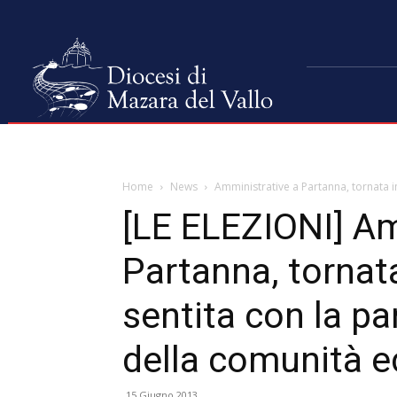
Home
News
Amministrative a Partanna, tornata i
[LE ELEZIONI] Am
Partanna, tornat
sentita con la pa
della comunità e
15 Giugno 2013