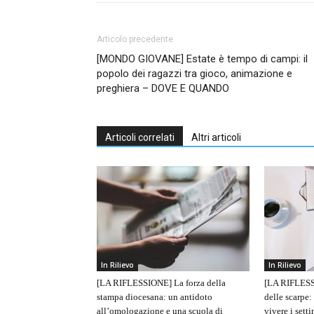
Articolo precedente
[MONDO GIOVANE] Estate è tempo di campi: il
popolo dei ragazzi tra gioco, animazione e
preghiera – DOVE E QUANDO
Articoli correlati
Altri articoli
In Rilievo
In Rilievo
[LA RIFLESSIONE] La forza della
[LA RIFLESS
stampa diocesana: un antidoto
delle scarpe:
all’omologazione e una scuola di
vivere i sett