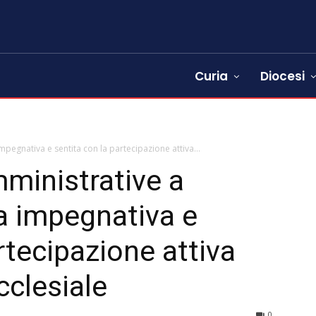
Curia
Diocesi
mpegnativa e sentita con la partecipazione attiva...
ministrative a
a impegnativa e
rtecipazione attiva
cclesiale
0