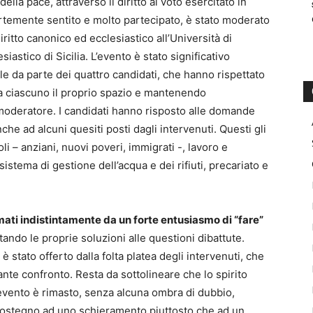
 della pace, attraverso il diritto al voto esercitato in
ortemente sentito e molto partecipato, è stato moderato
ritto canonico ed ecclesiastico all’Università di
astico di Sicilia. L’evento è stato significativo
e da parte dei quattro candidati, che hanno rispettato
 a ciascuno il proprio spazio e mantenendo
moderatore. I candidati hanno risposto alle domande
e ad alcuni quesiti posti dagli intervenuti. Questi gli
li – anziani, nuovi poveri, immigrati -, lavoro e
sistema di gestione dell’acqua e dei rifiuti, precariato e
mati indistintamente da un forte entusiasmo di “fare”
tando le proprie soluzioni alle questioni dibattute.
è stato offerto dalla folta platea degli intervenuti, che
sante confronto. Resta da sottolineare che lo spirito
’evento è rimasto, senza alcuna ombra di dubbio,
 sostegno ad uno schieramento piuttosto che ad un