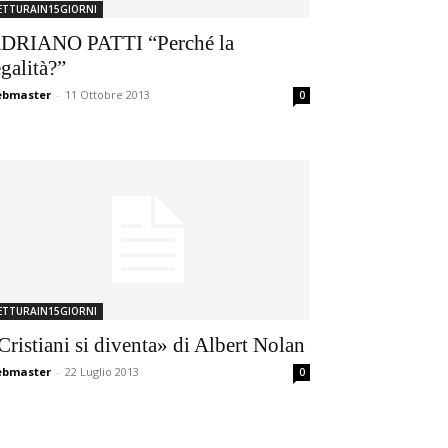
ETTURAIN15GIORNI
DRIANO PATTI “Perché la
egalità?”
ebmaster
-
11 Ottobre 2013
0
ETTURAIN15GIORNI
Cristiani si diventa» di Albert Nolan
ebmaster
-
22 Luglio 2013
0