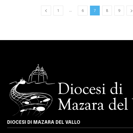
...
1
6
7
8
9
DIOCESI DI MAZARA DEL VALLO