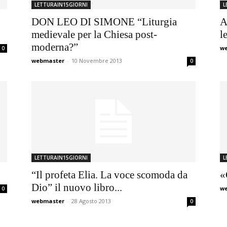
LETTURAIN15GIORNI
L
DON LEO DI SIMONE “Liturgia
A
medievale per la Chiesa post-
l
moderna?”
w
0
webmaster
-
10 Novembre 2013
0
LETTURAIN15GIORNI
L
“Il profeta Elia. La voce scomoda da
«
Dio” il nuovo libro...
w
0
webmaster
-
28 Agosto 2013
0