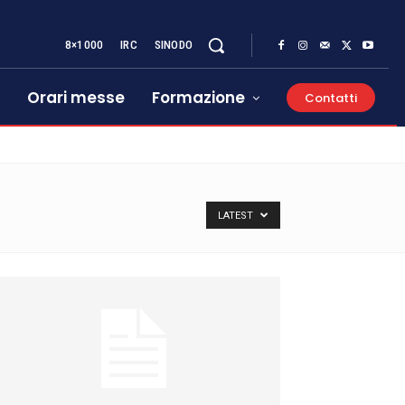
8×1000
IRC
SINODO
Orari messe
Formazione
Contatti
LATEST