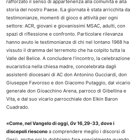
rafforzato il senso di appartenenza alla comunità e alla
storia del nostro Paese. ILa giornata è stata arricchita da
testimonianze, momenti di gioco e attività per ogni
settore: ACR, giovani e giovanissimi MSAC, adulti, con
spazi di riflessione e confronto. Particolare rilevanza
hanno avuto le testimonianze di chi nel lontano 1968 ha
vissuto il dramma del terremoto che ha colpito tutta la
Valle del Belice. A concludere l’incontro, la celebrazione
eucaristica nella chiesa madre, concelebrata dagli
assistenti diocesani di AC don Antonino Gucciardi, don
Giuseppe Favoroso e don Giacomo Putaggio, dal vicario
generale don Gioacchino Arena, parroco di Gibellina e
Vita, e dal suo vicario parrocchiale don Elkin Baron
Cuadrado.
«Come, nel Vangelo di oggi,
Gv
16,29-33, dove i
discepoli riescono
a comprendere meglio i discorsi di
Gesù, anche noi lo dobbiamo fare specialmente quando