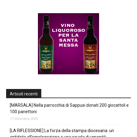
Articoli recenti
[MARSALA] Nella parrocchia di Sappusi donati 200 giocattoli e
100 panettoni
17 Dicembre 2025
[LA RIFLESSIONE] La forza della stampa diocesana: un
antidoto all’omologazione e una scuola di umanità