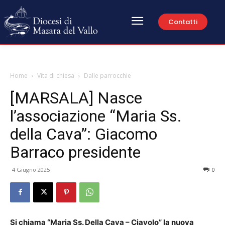
Contatti
Home
Vita di chiesa
Dalle parrocchie
[MARSALA] Nasce
l’associazione “Maria Ss.
della Cava”: Giacomo
Barraco presidente
4 Giugno 2025
0
Si chiama “Maria Ss. Della Cava – Ciavolo” la nuova