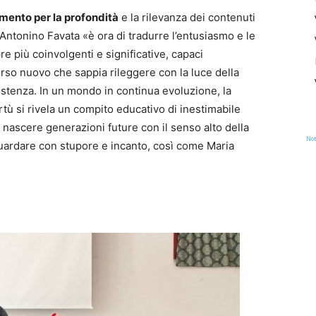
mento per la profondità
e la rilevanza dei contenuti
ntonino Favata «è ora di tradurre l’entusiasmo e le
e più coinvolgenti e significative, capaci
orso nuovo
che sappia rileggere con la luce della
istenza.
In un mondo in continua evoluzione, la
rtù si rivela un compito educativo di inestimabile
r nascere generazioni future con il senso alto della
Not
uardare con stupore e incanto,
così
come Maria