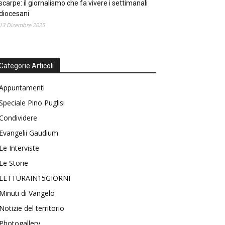
scarpe: il giornalismo che fa vivere i settimanali
diocesani
13 Dicembre 2025
Categorie Articoli
Appuntamenti
Speciale Pino Puglisi
Condividere
Evangelii Gaudium
Le Interviste
Le Storie
LETTURAIN15GIORNI
Minuti di Vangelo
Notizie del territorio
Photogallery