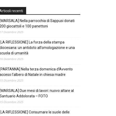
Articoli recenti
[MARSALA] Nella parrocchia di Sappusi donati
200 giocattoli e 100 panettoni
17 Dicembre 2025
[LA RIFLESSIONE] La forza della stampa
diocesana: un antidoto all’omologazione e una
scuola di umanità
16 Dicembre 2025
[PARTANNA] Nella terza domenica d’Avvento
acceso l’albero di Natale in chiesa madre
15 Dicembre 2025
[MARSALA] Due mesi di lavori: nuovo altare al
Santuario Addolorata – FOTO
15 Dicembre 2025
[LA RIFLESSIONE] Consumare le suole delle