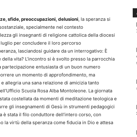
ze, sfide, preoccupazioni,
delusioni
,
la speranza si
sostanziale,
specialmente nel contesto
za gli insegnanti di religione cattolica della diocesi
 luglio
per concludere
il loro percorso
peranza,
lasciandosi
guidare da un interrogativo: È
 della vita?
L’incontro si è svolto presso la parrocchia
a partecipazione entusiasta di
un buon numero
correre
un momento di approfondimento, ma
e allegria una sana relazione di amicizia
tanto
ell’Ufficio Scuola
Rosa
Alba
Montoleone.
La giornata
stata costellata
da
momenti di
meditazione
teologica
e
durre
gli insegnamenti
di
Gesù
in strumenti
pedagogici
a
è stata il filo conduttore dell’intero corso, con
no la virtù della speranza come fiducia in Dio e attesa