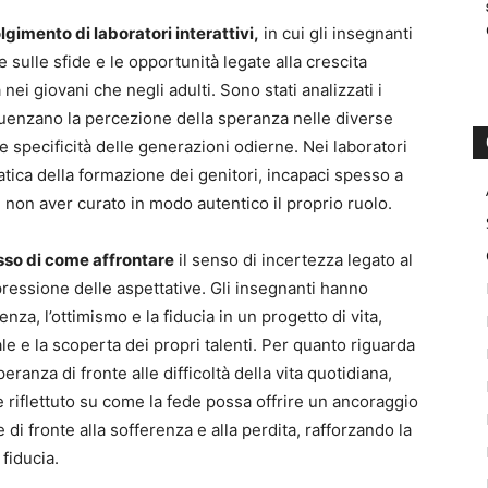
olgimento di
laboratori interattivi,
in cui gli insegnanti
e sulle sfide e le opportunità legate
alla
crescita
a nei
giovani che negli adulti
. Sono stati analizzati i
nfluenzano la percezione della speranza nelle diverse
le specificità delle generazioni odierne.
Nei
laboratori
atica della formazione dei genitori, incapaci spesso a
 non aver curato in modo autentico il proprio ruolo.
sso di come affrontare
il senso di incertezza legato al
a pressione delle aspettative. Gli insegnanti hanno
nza, l’ottimismo e la fiducia in un progetto di vita,
e e la scoperta dei propri talenti.
Per quanto riguarda
speranza di fronte alle difficoltà della vita quotidiana,
Si è riflettuto su come la fede possa offrire un ancoraggio
 di fronte alla sofferenza e alla perdita, rafforzando la
 fiducia.