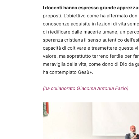
I docenti hanno espresso grande apprezza
proposti. L’obiettivo
come ha affermato don A
conoscenze acquisite in lezioni
di vita
sempr
di
riedificare
dalle macerie
umane,
un perc
speranza
cristiana il senso autentico dell’es
capacità di coltivare e trasmettere questa vi
valore,
ma soprattutto terreno fertile per fa
meraviglia della vita,
come dono di Dio da
g
ha
contemplato
Gesù».
(ha collaborato Giacoma
Antonia Fazio)