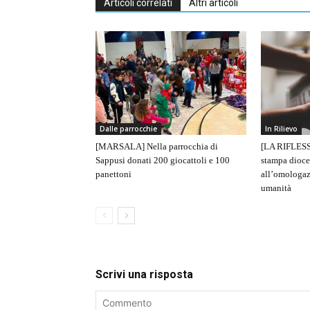
Articoli correlati
Altri articoli
Dalle parrocchie
In Rilievo
[MARSALA] Nella parrocchia di
[LA RIFLESS
Sappusi donati 200 giocattoli e 100
stampa dioce
panettoni
all’omologaz
umanità
Scrivi una risposta