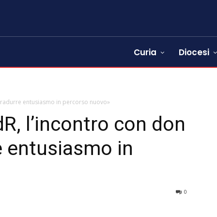
Curia
Diocesi
«Tradurre entusiasmo in percorso nuovo»
, l’incontro con don
e entusiasmo in
0