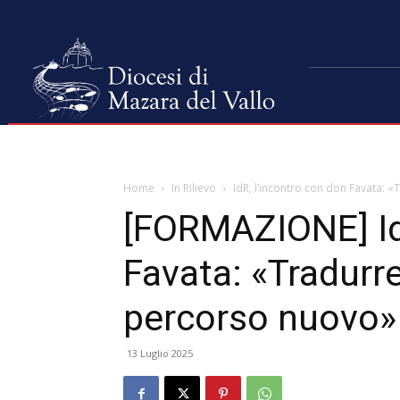
Home
In Rilievo
IdR, l’incontro con don Favata: 
[FORMAZIONE] IdR
Favata: «Tradurr
percorso nuovo»
13 Luglio 2025