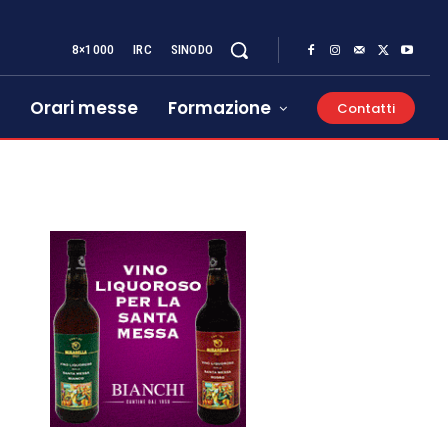
8×1000
IRC
SINODO
Orari messe
Formazione
Contatti