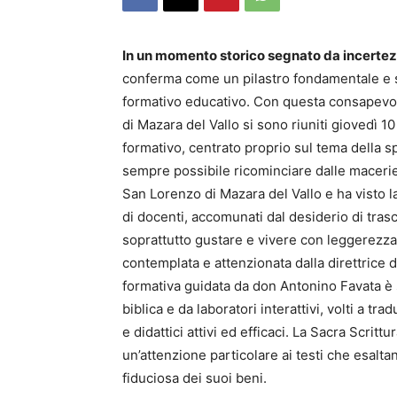
In un momento storico segnato da incertez
conferma come un pilastro
fondamentale e 
formativo
educativo. Con questa consapevolez
di Mazara
del
Vallo si
sono riuniti
giovedì 10
formativo,
centrato
proprio sul tema della
s
sempre possibile ricominciare dalle macerie
San Lorenzo di Mazara del Vallo e ha visto l
di
docenti, accomunati dal desiderio di
tras
soprattutto gustare e vivere con leggerezza 
contemplata e attenzionata dalla direttrice d
formativa guidata da don Antonino
Favata
è 
biblica e da
laboratori
interattivi, volti a tra
e
didattici attivi ed
efficaci. La
Sacra Scrittur
un’attenzione particolare ai testi che esalta
fiduciosa dei suoi beni.