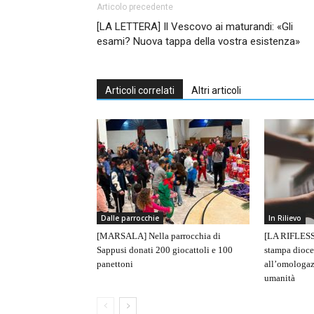
Articolo precedente
[LA LETTERA] Il Vescovo ai maturandi: «Gli
esami? Nuova tappa della vostra esistenza»
Articoli correlati
Altri articoli
Dalle parrocchie
In Rilievo
[MARSALA] Nella parrocchia di
[LA RIFLESS
Sappusi donati 200 giocattoli e 100
stampa dioce
panettoni
all’omologaz
umanità