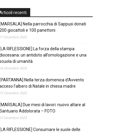
Articoli recenti
[MARSALA] Nella parrocchia di Sappusi donati
200 giocattoli e 100 panettoni
17 Dicembre 2025
[LA RIFLESSIONE] La forza della stampa
diocesana: un antidoto all’omologazione e una
scuola di umanità
16 Dicembre 2025
[PARTANNA] Nella terza domenica d’Avvento
acceso l’albero di Natale in chiesa madre
15 Dicembre 2025
[MARSALA] Due mesi di lavori: nuovo altare al
Santuario Addolorata – FOTO
15 Dicembre 2025
[LA RIFLESSIONE] Consumare le suole delle