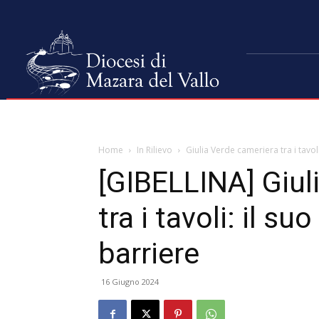
Home
In Rilievo
Giulia Verde cameriera tra i tavoli
[GIBELLINA] Giul
tra i tavoli: il su
barriere
16 Giugno 2024