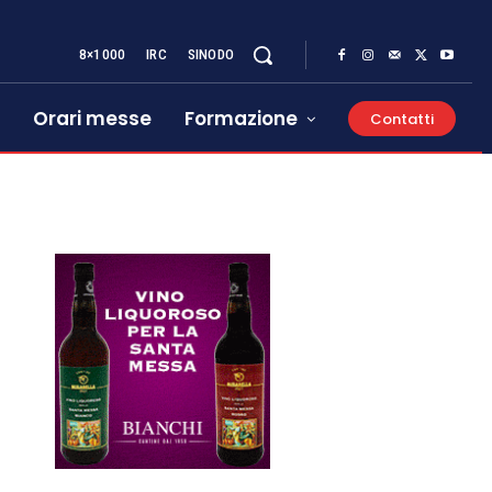
8×1000
IRC
SINODO
Orari messe
Formazione
Contatti