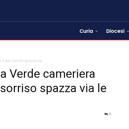
Curia
Diocesi
: il suo sorriso spazza via...
ia Verde cameriera
o sorriso spazza via le
0