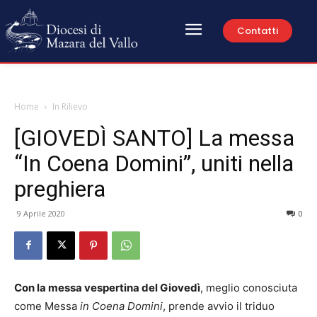
Contatti
Home
In Rilievo
[GIOVEDÌ SANTO] La messa
“In Coena Domini”, uniti nella
preghiera
9 Aprile 2020
0
Con la messa vespertina del Giovedì
, meglio conosciuta
come Messa
in Coena Domini
, prende avvio il triduo