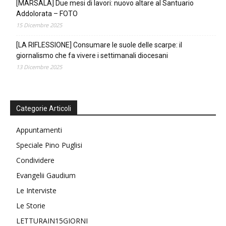
[MARSALA] Due mesi di lavori: nuovo altare al Santuario
Addolorata – FOTO
15 Dicembre 2025
[LA RIFLESSIONE] Consumare le suole delle scarpe: il
giornalismo che fa vivere i settimanali diocesani
13 Dicembre 2025
Categorie Articoli
Appuntamenti
Speciale Pino Puglisi
Condividere
Evangelii Gaudium
Le Interviste
Le Storie
LETTURAIN15GIORNI