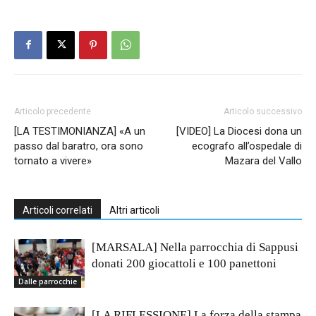
Articolo precedente
Articolo successivo
[LA TESTIMONIANZA] «A un
[VIDEO] La Diocesi dona un
passo dal baratro, ora sono
ecografo all’ospedale di
tornato a vivere»
Mazara del Vallo
Articoli correlati
Altri articoli
[MARSALA] Nella parrocchia di Sappusi
donati 200 giocattoli e 100 panettoni
Dalle parrocchie
[LA RIFLESSIONE] La forza della stampa