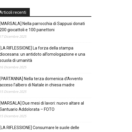
Articoli recenti
[MARSALA] Nella parrocchia di Sappusi donati
200 giocattoli e 100 panettoni
17 Dicembre 2025
[LA RIFLESSIONE] La forza della stampa
diocesana: un antidoto all’omologazione e una
scuola di umanità
16 Dicembre 2025
[PARTANNA] Nella terza domenica d’Avvento
acceso l’albero di Natale in chiesa madre
15 Dicembre 2025
[MARSALA] Due mesi di lavori: nuovo altare al
Santuario Addolorata – FOTO
15 Dicembre 2025
[LA RIFLESSIONE] Consumare le suole delle