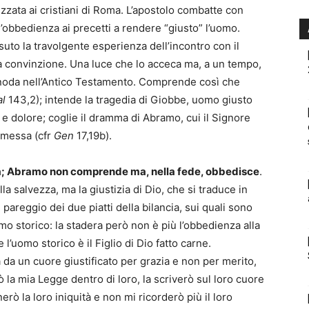
irizzata ai cristiani di Roma. L’apostolo combatte con
’obbedienza ai precetti a rendere “giusto” l’uomo.
uto la travolgente esperienza dell’incontro con il
a convinzione. Una luce che lo acceca ma, a un tempo,
i snoda nell’Antico Testamento. Comprende così che
al
143,2); intende la tragedia di Giobbe, uomo giusto
 e dolore; coglie il dramma di Abramo, cui il Signore
romessa (cfr
Gen
17,19b).
za; Abramo non comprende ma, nella fede, obbedisce
.
a salvezza, ma la giustizia di Dio, che si traduce in
l pareggio dei due piatti della bilancia, sui quali sono
omo storico: la stadera però non è più l’obbedienza alla
l’uomo storico è il Figlio di Dio fatto carne.
 da un cuore giustificato per grazia e non per merito,
la mia Legge dentro di loro, la scriverò sul loro cuore
ò la loro iniquità e non mi ricorderò più il loro