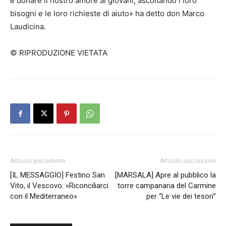
e donare il nostro amore ai giovani, ascoltando i loro
bisogni e le loro richieste di aiuto» ha detto don Marco
Laudicina.
© RIPRODUZIONE VIETATA
Articolo precedente
Articolo successivo
[IL MESSAGGIO] Festino San
[MARSALA] Apre al pubblico la
Vito, il Vescovo: «Riconciliarci
torre campanaria del Carmine
con il Mediterraneo»
per “Le vie dei tesori”