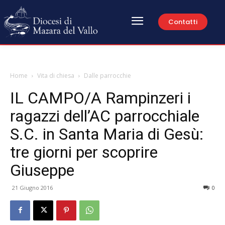
Contatti
Home
Vita di chiesa
Dalle parrocchie
IL CAMPO/A Rampinzeri i
ragazzi dell’AC parrocchiale
S.C. in Santa Maria di Gesù:
tre giorni per scoprire
Giuseppe
21 Giugno 2016
0