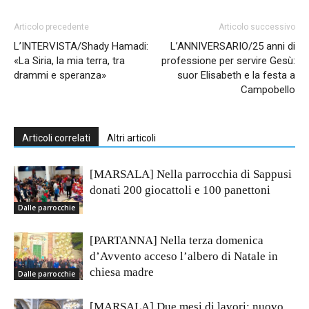
Articolo precedente
Articolo successivo
L’INTERVISTA/Shady Hamadi:
L’ANNIVERSARIO/25 anni di
«La Siria, la mia terra, tra
professione per servire Gesù:
drammi e speranza»
suor Elisabeth e la festa a
Campobello
Articoli correlati
Altri articoli
[MARSALA] Nella parrocchia di Sappusi
donati 200 giocattoli e 100 panettoni
Dalle parrocchie
[PARTANNA] Nella terza domenica
d’Avvento acceso l’albero di Natale in
chiesa madre
Dalle parrocchie
[MARSALA] Due mesi di lavori: nuovo