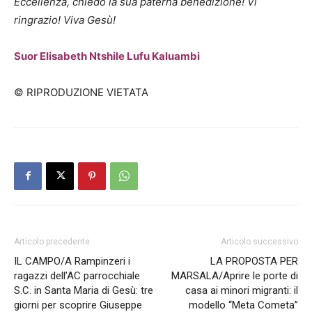
Eccellenza, chiedo la sua paterna benedizione! Vi
ringrazio! Viva Gesù!
Suor Elisabeth Ntshile Lufu Kaluambi
© RIPRODUZIONE VIETATA
Articolo precedente
Articolo successivo
IL CAMPO/A Rampinzeri i
LA PROPOSTA PER
ragazzi dell’AC parrocchiale
MARSALA/Aprire le porte di
S.C. in Santa Maria di Gesù: tre
casa ai minori migranti: il
giorni per scoprire Giuseppe
modello “Meta Cometa”