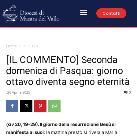
Contatti
Home
In Rilievo
[IL COMMENTO] Seconda
domenica di Pasqua: giorno
ottavo diventa segno eternità
26 Aprile 2025
0
(
Gv
20, 19-29). Il giorno della resurrezione Gesù si
manifesta ai suoi
: la mattina presto si rivela a Maria