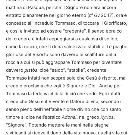
mattina di Pasqua, perché il Signore non era ancora
entrato pienamente nel giorno eterno (cf
Gv
20,17), ora è
concesso all’incredulo Tommaso, di toccare il Glorificato,
e così è invitato ad essere “credente”. Il senso ebraico
del credere è infatti appoggiarsi a qualcosa di solido,
come la roccia, che ti dona saldezza e stabilità. Le piaghe
gloriose del Risorto sono davvero le scalfiture della
roccia a cui si può aggrappare Tommaso per diventare
davvero
pistòs
, cioè “saldo”, “stabile”, credente.
Tommaso infatti non scopre solo che Gesù è risorto, ma
crede e proclama che egli è Signore e Dio. Anche per
Tommaso la fede va al di là di ciò che vede. Egli infatti
crede che Gesù è il Vivente e Datore di vita, secondo il
senso pieno dell’ineffabile Nome divino che con santo
timore si dice nell’ebraico
Adonai
, nel greco
Kyrios
,
“Signore”. Potendo mettere le mani nelle piaghe
vivificanti si riceve il dono della vita nuova, quella vita cui