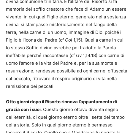
divina comunione trinitaria. E l’alitare del Risorto si fa
memoria del soffio creatore che fece di Adamo un essere
vivente, in cui quel Figlio eterno, generato nella sostanza
divina, si stampasse misteriosamente nel fango della
terra, nella carne di un uomo, immagine di Dio, poiché il
Figlio è l’icona del Padre (cf
Col
1,15). Quella carne in cui
lo stesso Soffio divino avrebbe poi tradotto la Parola
ineffabile perché raccontasse (cf
Gv
1,14.18) con carne di
uomo l’amore e la vita del Padre e, per la sua morte e
resurrezione, rendesse possibile ad ogni carne, offuscata
dal peccato, ritrovare il respiro originario di vita nella
remissione dei peccati.
Otto giorni dopo il Risorto rinnova l’appuntamento di
grazia con i suoi
. Questo giorno ottavo diventa segno
dell’eternità, di quel giorno eterno oltre i sette del tempo
della storia. Solo in quel giorno eterno è permesso
toccare il Risorto. Quello che a Maddalena fu negato la