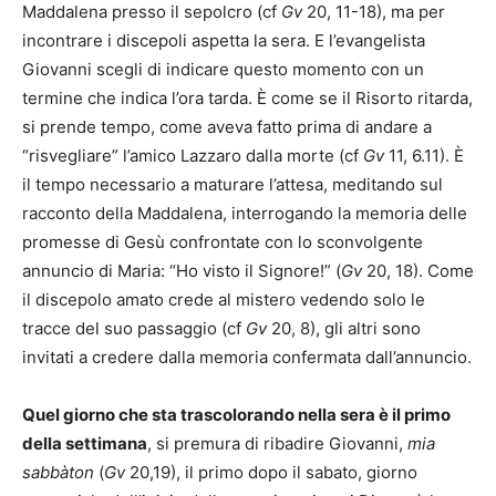
Maddalena presso il sepolcro (cf
Gv
20, 11-18), ma per
incontrare i discepoli aspetta la sera. E l’evangelista
Giovanni scegli di indicare questo momento con un
termine che indica l’ora tarda. È come se il Risorto ritarda,
si prende tempo, come aveva fatto prima di andare a
“risvegliare” l’amico Lazzaro dalla morte (cf
Gv
11, 6.11). È
il tempo necessario a maturare l’attesa, meditando sul
racconto della Maddalena, interrogando la memoria delle
promesse di Gesù confrontate con lo sconvolgente
annuncio di Maria: “Ho visto il Signore!” (
Gv
20, 18). Come
il discepolo amato crede al mistero vedendo solo le
tracce del suo passaggio (cf
Gv
20, 8), gli altri sono
invitati a credere dalla memoria confermata dall’annuncio.
Quel giorno che sta trascolorando nella sera è il primo
della settimana
, si premura di ribadire Giovanni,
mia
sabbàton
(
Gv
20,19), il primo dopo il sabato, giorno