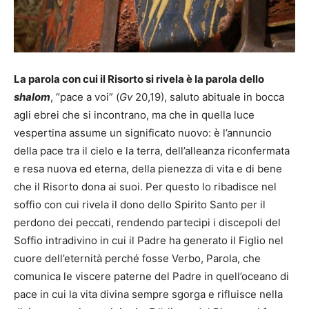
La parola con cui il Risorto si rivela è la parola dello
shalom
, “pace a voi” (
Gv
20,19), saluto abituale in bocca
agli ebrei che si incontrano, ma che in quella luce
vespertina assume un significato nuovo: è l’annuncio
della pace tra il cielo e la terra, dell’alleanza riconfermata
e resa nuova ed eterna, della pienezza di vita e di bene
che il Risorto dona ai suoi. Per questo lo ribadisce nel
soffio con cui rivela il dono dello Spirito Santo per il
perdono dei peccati, rendendo partecipi i discepoli del
Soffio intradivino in cui il Padre ha generato il Figlio nel
cuore dell’eternità perché fosse Verbo, Parola, che
comunica le viscere paterne del Padre in quell’oceano di
pace in cui la vita divina sempre sgorga e rifluisce nella